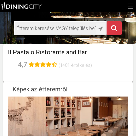
Főoldal
Médiaajánlat éttermeknek
HU
Il Pastaio Ristorante and Bar
EN
4,7
(1481 értékelés)
Képek az étteremről