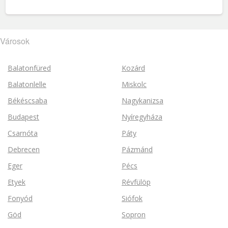
Városok
Balatonfüred
Kozárd
Balatonlelle
Miskolc
Békéscsaba
Nagykanizsa
Budapest
Nyíregyháza
Csarnóta
Páty
Debrecen
Pázmánd
Eger
Pécs
Etyek
Révfülöp
Fonyód
Siófok
Göd
Sopron