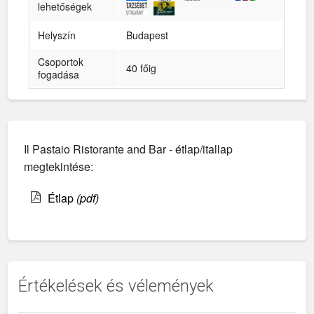
lehetőségek
Helyszín
Budapest
Csoportok
40 főig
fogadása
Il Pastaio Ristorante and Bar - étlap/itallap
megtekintése:
Étlap
(pdf)
Értékelések és vélemények