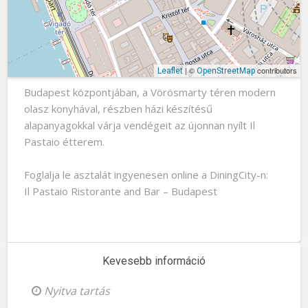
| ©
contributors
Leaflet
OpenStreetMap
Budapest központjában, a Vörösmarty téren modern
olasz konyhával, részben házi készítésű
alapanyagokkal várja vendégeit az újonnan nyílt Il
Pastaio étterem.
Foglalja le asztalát ingyenesen online a DiningCity-n:
Il Pastaio Ristorante and Bar – Budapest
Kevesebb információ
Nyitva tartás