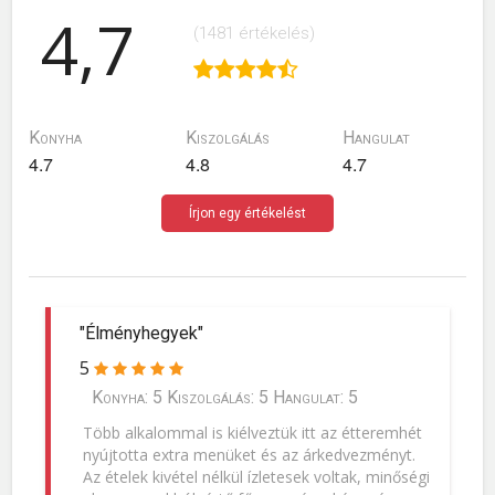
4,7
(1481 értékelés)
Konyha
Kiszolgálás
Hangulat
4.7
4.8
4.7
Írjon egy értékelést
"Élményhegyek"
5
Konyha: 5 Kiszolgálás: 5 Hangulat: 5
Több alkalommal is kiélveztük itt az étteremhét
nyújtotta extra menüket és az árkedvezményt.
Az ételek kivétel nélkül ízletesek voltak, minőségi