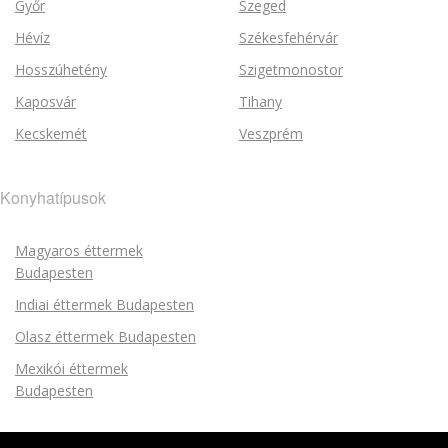
Győr
Szeged
Hévíz
Székesfehérvár
Hosszúhetény
Szigetmonostor
Kaposvár
Tihany
Kecskemét
Veszprém
Konyhatípusok
Magyaros éttermek
Budapesten
Indiai éttermek Budapesten
Olasz éttermek Budapesten
Mexikói éttermek
Budapesten