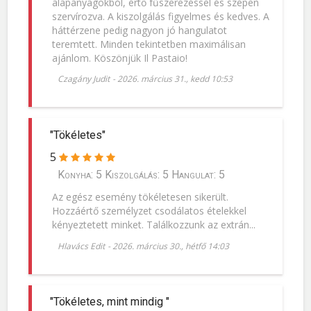
alapanyagokból, értő fűszerezéssel és szépen
szervírozva. A kiszolgálás figyelmes és kedves. A
háttérzene pedig nagyon jó hangulatot
teremtett. Minden tekintetben maximálisan
ajánlom. Köszönjük Il Pastaio!
Czagány Judit
-
2026. március 31., kedd 10:53
"Tökéletes"
5
Konyha: 5 Kiszolgálás: 5 Hangulat: 5
Az egész esemény tökéletesen sikerült.
Hozzáértő személyzet csodálatos ételekkel
kényeztetett minket. Találkozzunk az extrán...
Hlavács Edit
-
2026. március 30., hétfő 14:03
"Tökéletes, mint mindig "