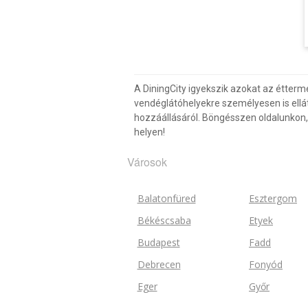
A DiningCity igyekszik azokat az étterm
vendéglátóhelyekre személyesen is ellá
hozzáállásáról. Böngésszen oldalunkon, v
helyen!
Városok
Balatonfüred
Esztergom
Békéscsaba
Etyek
Budapest
Fadd
Debrecen
Fonyód
Eger
Győr