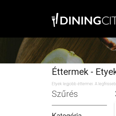
Éttermek - Etye
Etyek legjobb éttermei. A legfrisse
Szűrés
Kategória