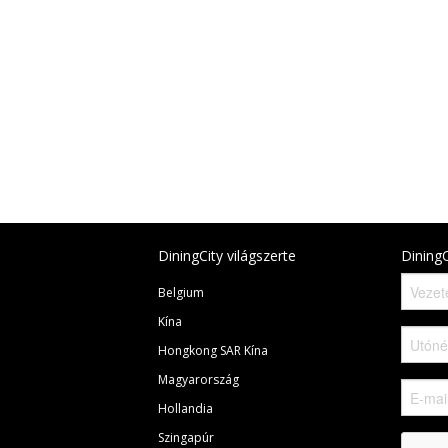
DiningCity világszerte
DiningC
Belgium
Kína
Hongkong SAR Kína
Magyarország
Hollandia
Szingapúr