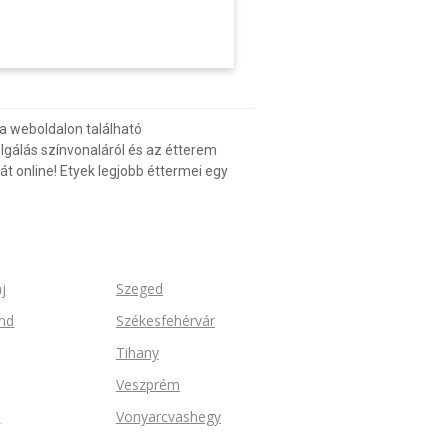
a weboldalon található
gálás színvonaláról és az étterem
t online! Etyek legjobb éttermei egy
j
Szeged
nd
Székesfehérvár
Tihany
Veszprém
n
Vonyarcvashegy