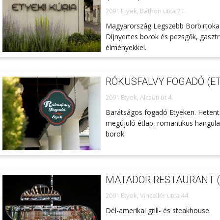
2091 Etyek, Báthori utca 21.
Magyarország Legszebb Borbirtoka
Díjnyertes borok és pezsgők, gaszt
élményekkel.
RÓKUSFALVY FOGADÓ (E
2091 Etyek, Alcsúti út 4.
Barátságos fogadó Etyeken. Heten
megújuló étlap, romantikus hangulat
borok.
MATADOR RESTAURANT (
2091 Etyek, Vincellér utca 44.
Dél-amerikai grill- és steakhouse.