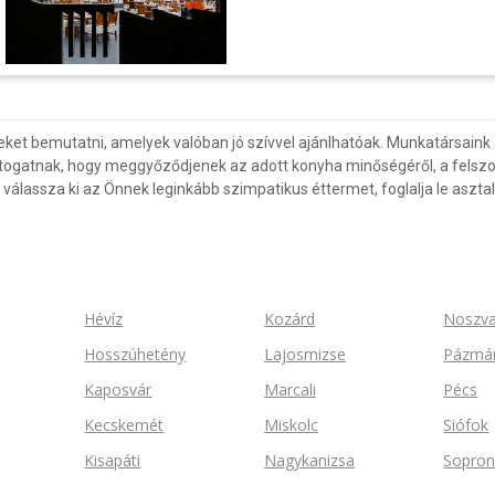
eket bemutatni, amelyek valóban jó szívvel ajánlhatóak. Munkatársaink 
togatnak, hogy meggyőződjenek az adott konyha minőségéről, a felszol
álassza ki az Önnek leginkább szimpatikus éttermet, foglalja le asztalá
Hévíz
Kozárd
Noszva
Hosszúhetény
Lajosmizse
Pázmá
Kaposvár
Marcali
Pécs
Kecskemét
Miskolc
Siófok
Kisapáti
Nagykanizsa
Sopro