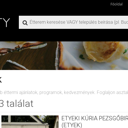
Főoldal
k
bb éttermi ajánlatok, programok, kedvezmények. Foglaljon asztalt
3 találat
ETYEKI KÚRIA PEZSGŐBI
(ETYEK)