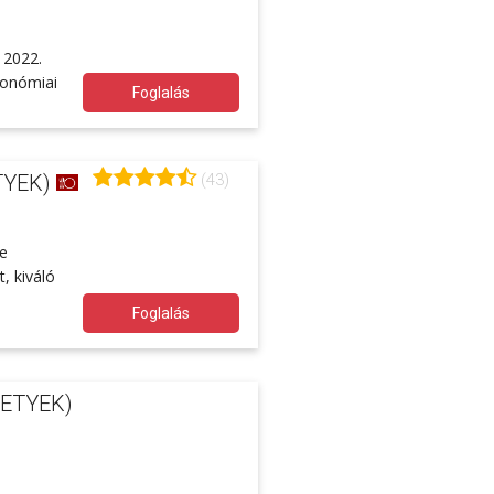
 2022.
ronómiai
Foglalás
(43)
TYEK)
te
, kiváló
Foglalás
ETYEK)