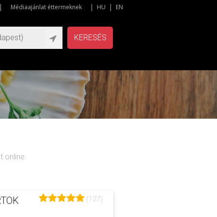
Médiaajánlat éttermeknek
HU
EN
KERESÉS
 online.
(127)
RTOK