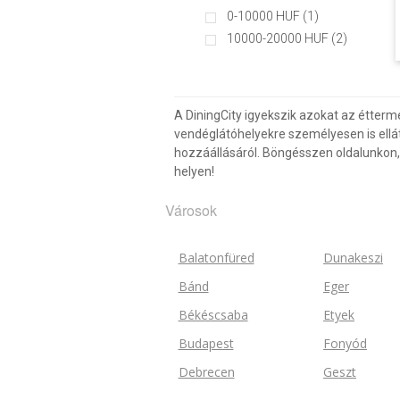
0-10000 HUF (1)
10000-20000 HUF (2)
A DiningCity igyekszik azokat az étterm
vendéglátóhelyekre személyesen is ellá
hozzáállásáról. Böngésszen oldalunkon, 
helyen!
Városok
Balatonfüred
Dunakeszi
Bánd
Eger
Békéscsaba
Etyek
Budapest
Fonyód
Debrecen
Geszt