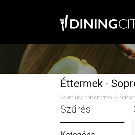
Éttermek - Sop
Sopron legjobb éttermei. A legfriss
Szűrés
Kategória