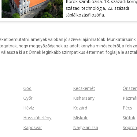
Korok szimbiózisa: 18. századi körn
századi technológia, 22. századi
táplálkozásfilozófia.
eket bemutatni, amelyek valóban jó szívvel ajánlhatóak. Munkatársaink 
togatnak, hogy meggyőződjenek az adott konyha minőségéről, a felszol
válassza ki az Önnek leginkább szimpatikus éttermet, foglalja le asztal
Göd
Kecskemét
Őrisze
Győr
Kisharsány
Pázmá
Hévíz
Kozárd
Pécs
Hosszúhetény
Miskolc
Siófok
Kaposvár
Nagykanizsa
Sopro