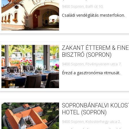
9400 Sopron, Balfi út 10.
Családi vendéglátás mesterfokon.
ZAKANT ÉTTEREM & FINE
BISZTRÓ (SOPRON)
9400 Sopron, Fövényverem utca 7.
Érezd a gasztronómia ritmusát.
SOPRONBÁNFALVI KOLOS
HOTEL (SOPRON)
9400 Sopron, Kolostorhegy utca 2.