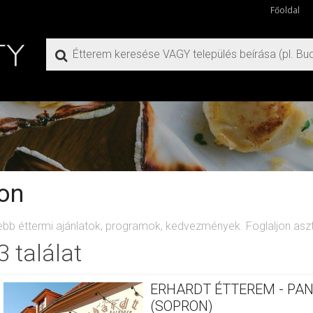
Főoldal
ron
ebb éttermi ajánlatok, programok, kedvezmények. Foglaljon aszta
3 találat
ERHARDT ÉTTEREM - PAN
(SOPRON)