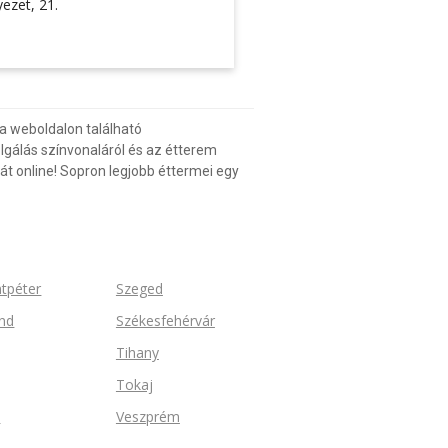
yezet, 21.
a weboldalon található
gálás színvonaláról és az étterem
át online! Sopron legjobb éttermei egy
ntpéter
Szeged
nd
Székesfehérvár
Tihany
Tokaj
n
Veszprém