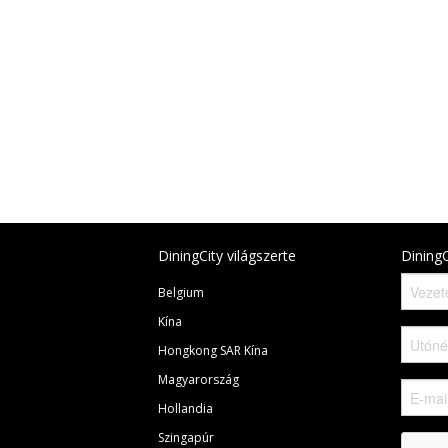
DiningCity világszerte
DiningC
Belgium
Kína
Hongkong SAR Kína
Magyarország
Hollandia
Szingapúr