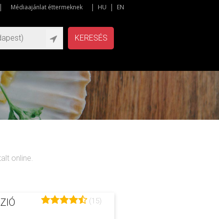
Médiaajánlat éttermeknek
HU
EN
KERESÉS
lt online.
(15)
ZIÓ