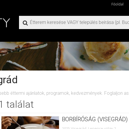
Főoldal
grád
ssebb éttermi ajánlatok, programok, kedvezmények. Foglaljon asz
1 találat
BORBÍRÓSÁG (VISEGRÁD)
2025 Visegrád, Lepence völgy 2.