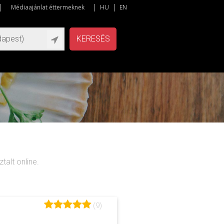
Médiaajánlat éttermeknek
HU
EN
KERESÉS
talt online.
(9)