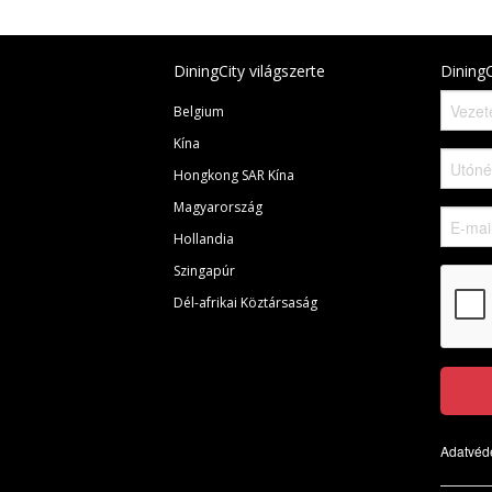
DiningCity világszerte
DiningC
Belgium
Kína
Hongkong SAR Kína
Magyarország
Hollandia
Szingapúr
Dél-afrikai Köztársaság
Adatvéde