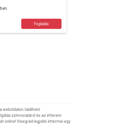
ában.
Foglalás
a weboldalon található
gálás színvonaláról és az étterem
át online! Visegrád legjobb éttermei egy