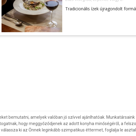
Tradicionális ízek újragondolt form
eket bemutatni, amelyek valóban jó szívvel ajánlhatóak. Munkatársaink 
togatnak, hogy meggyőződjenek az adott konyha minőségéről, a felszol
álassza ki az Önnek leginkább szimpatikus éttermet, foglalja le asztal