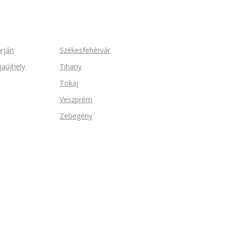
arján
Székesfehérvár
jaújhely
Tihany
Tokaj
n
Veszprém
d
Zebegény