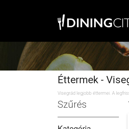
Éttermek - Vise
Visegrád legjobb éttermei. A legfri
Szűrés
Kategória