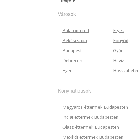
helyen!
Városok
Balatonfüred
Etyek
Békéscsaba
Fonyód
Budapest
Győr
Debrecen
Hévíz
Eger
Hosszúhetén
Konyhatípusok
Magyaros éttermek Budapesten
Indiai éttermek Budapesten
Olasz éttermek Budapesten
Mexikói éttermek Budapesten