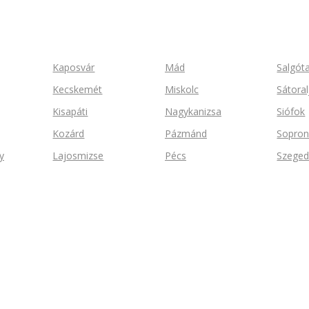
Kaposvár
Mád
Salgót
Kecskemét
Miskolc
Sátoral
Kisapáti
Nagykanizsa
Siófok
Kozárd
Pázmánd
Sopro
y
Lajosmizse
Pécs
Szege