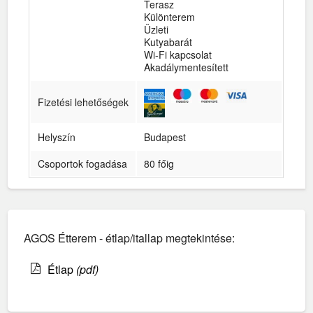
Terasz
Különterem
Üzleti
Kutyabarát
Wi-Fi kapcsolat
Akadálymentesített
Fizetési lehetőségek
Helyszín
Budapest
Csoportok fogadása
80 főig
AGOS Étterem - étlap/itallap megtekintése:
Étlap
(pdf)