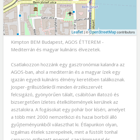
| ©
contributors
Leaflet
OpenStreetMap
Kimpton BEM Budapest, AGOS ÉTTEREM -
Mediterrán és magyar kulináris élvezetek.
Csatlakozzon hozzánk egy gasztronómiai kalandra az
AGOS-ban, ahol a mediterrán és a magyar ízek egy
igazán egyedi kulináris élmény keretében találkoznak.
Josper-grillsütőinkről minden érzékszervét
felcsigázó, gyönyörűen tálalt, csábítóan illatozó és
bizsergetően ízletes ételköltemények kerülnek az
asztalokra. A fogásokat egy pohár bor kíséri, amelyet
a több mint 2000 nemzetközi és hazai borból álló
gyűjteményünkből választhat ki. Étlapunkon olyan,
izgalmas ételek szerepelnek, mint a füstölt tonhal
carpaccio grillezett eperrel, szezámmaggal és