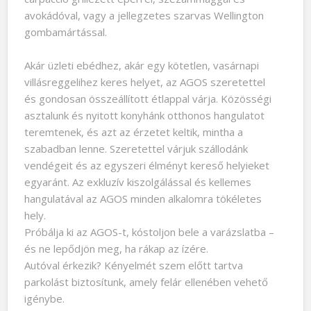
avokádóval, vagy a jellegzetes szarvas Wellington
gombamártással.
Akár üzleti ebédhez, akár egy kötetlen, vasárnapi
villásreggelihez keres helyet, az AGOS szeretettel
és gondosan összeállított étlappal várja. Közösségi
asztalunk és nyitott konyhánk otthonos hangulatot
teremtenek, és azt az érzetet keltik, mintha a
szabadban lenne. Szeretettel várjuk szállodánk
vendégeit és az egyszeri élményt kereső helyieket
egyaránt. Az exkluzív kiszolgálással és kellemes
hangulatával az AGOS minden alkalomra tökéletes
hely.
Próbálja ki az AGOS-t, kóstoljon bele a varázslatba –
és ne lepődjön meg, ha rákap az ízére.
Autóval érkezik? Kényelmét szem előtt tartva
parkolást biztosítunk, amely felár ellenében vehető
igénybe.