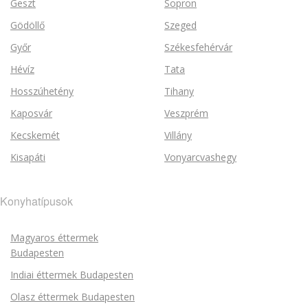
Geszt
Sopron
Gödöllő
Szeged
Győr
Székesfehérvár
Hévíz
Tata
Hosszúhetény
Tihany
Kaposvár
Veszprém
Kecskemét
Villány
Kisapáti
Vonyarcvashegy
Konyhatípusok
Magyaros éttermek
Budapesten
Indiai éttermek Budapesten
Olasz éttermek Budapesten