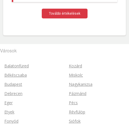
További értékelések
Városok
Balatonfüred
Kozárd
Békéscsaba
Miskolc
Budapest
Nagykanizsa
Debrecen
Pázmánd
Eger
Pécs
Etyek
Révfülöp
Fonyód
Siófok