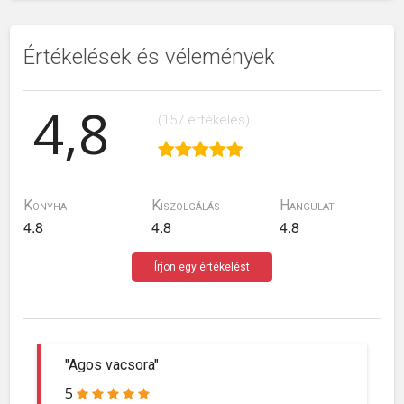
Értékelések és vélemények
4,8
(157 értékelés)
Konyha
Kiszolgálás
Hangulat
4.8
4.8
4.8
Írjon egy értékelést
"Agos vacsora"
5