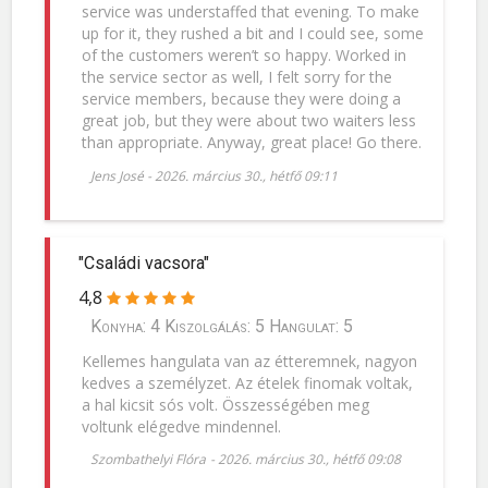
service was understaffed that evening. To make
up for it, they rushed a bit and I could see, some
of the customers weren’t so happy. Worked in
the service sector as well, I felt sorry for the
service members, because they were doing a
great job, but they were about two waiters less
than appropriate. Anyway, great place! Go there.
Jens José
-
2026. március 30., hétfő 09:11
"Családi vacsora"
4,8
Konyha: 4 Kiszolgálás: 5 Hangulat: 5
Kellemes hangulata van az étteremnek, nagyon
kedves a személyzet. Az ételek finomak voltak,
a hal kicsit sós volt. Összességében meg
voltunk elégedve mindennel.
Szombathelyi Flóra
-
2026. március 30., hétfő 09:08