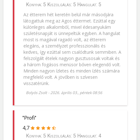
Konyha: 5 Kiszolgálás: 5 Hangulat: 5
Az étterem hét keretén belül már másodjára
látogattuk meg az Agos éttermet. Ezúttal egy
különleges alkalomból, mivel édesanyukám
születésnapját is ünnepeltük egyben. A hangulat
most is magával ragadó volt, az étterem
elegáns, a személyzet professzionális és
kedves, így ezúttal sem csalódtunk semmiben. A
felszolgált ételek nagyon gusztusosak voltak és
a három fogásos menüsor bőven elegendő volt.
Minden nagyon ízletes és minden ízlés számára
megfelelő volt. A jövőben is szívesen
visszatérünk.
Bolyós Zsolt
-
2026. április 03., péntek 08:56
"Profi"
4,7
Konyha: 5 Kiszolgálás: 5 Hangulat: 4