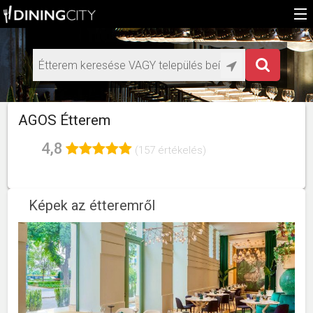
Főoldal
Médiaajánlat éttermeknek
HU
AGOS Étterem
EN
4,8
(157 értékelés)
Képek az étteremről