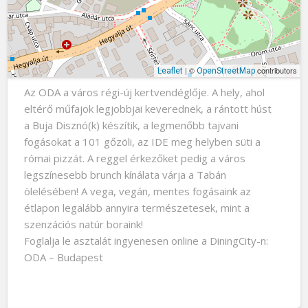
| ©
contributors
Leaflet
OpenStreetMap
Az ODA a város régi-új kertvendéglője. A hely, ahol
eltérő műfajok legjobbjai keverednek, a rántott húst
a Buja Disznó(k) készítik, a legmenőbb tajvani
fogásokat a 101 gőzöli, az IDE meg helyben süti a
római pizzát. A reggel érkezőket pedig a város
legszínesebb brunch kínálata várja a Tabán
ölelésében! A vega, vegán, mentes fogásaink az
étlapon legalább annyira természetesek, mint a
szenzációs natúr boraink!
Foglalja le asztalát ingyenesen online a DiningCity-n:
ODA – Budapest