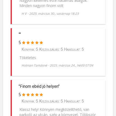
Nagyon kellemes este hatalmas adagok.
Minden nagyon finom volt
H V
-
2025. március 30., vasárnap 18:23
""
5
Konyha: 5 Kiszolgálás: 5 Hangulat: 5
Tökéletes
Holman Tamásné
-
2025. március 24., hétfő 07:04
"Finom ebéd jó helyen"
5
Konyha: 5 Kiszolgálás: 5 Hangulat: 5
Klassz hely! Könnyen megközelíthető, van
parkoló az utcán, szép a környezet. Többször