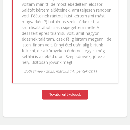
voltam már itt, de most ebédeltem először.
Salátát kértem előételnek, ami teljesen rendben
votl. Főételnek rántott húst kértem (mi mást,
magyarként?) hatalmas szelet érkezett, a
krumlisalátából csak csipegettem mellé A
desszert epres tiramisu volt, amit nagyon
édesnek találtam, csak félig bírtam megenni, de
isteni finom volt. Ennyi étel után alig birtunk
felkelni, de a környéken érdemes egyet még
sétálni is az ebéd után. Szép környék, jó ez a
hely. Biztosan jövünk még!
Both Tímea
-
2025. március 14., péntek 09:11
További értékelések