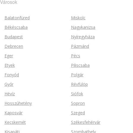
Városok
Balatonfüred
Miskolc
Békéscsaba
Nagykanizsa
Budapest
Nyíregyháza
Debrecen
Pázmánd
Eger
Pécs
Etyek
Piliscsaba
Fonyód
Polgár
Győr
Révfülöp
Hévíz
Siófok
Hosszúhetény
Sopron
Kaposvár
Szeged
Kecskemét
Székesfehérvár
Kisapáti
Szombathely