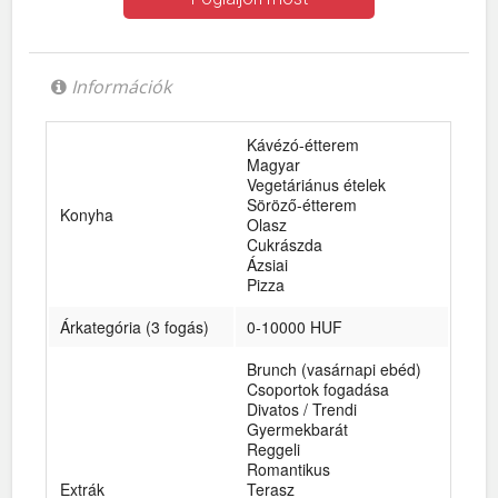
Információk
Kávézó-étterem
Magyar
Vegetáriánus ételek
Söröző-étterem
Konyha
Olasz
Cukrászda
Ázsiai
Pizza
Árkategória (3 fogás)
0-10000 HUF
Brunch (vasárnapi ebéd)
Csoportok fogadása
Divatos / Trendi
Gyermekbarát
Reggeli
Romantikus
Extrák
Terasz