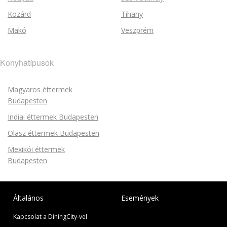
Kozárd
Tihany
Makó
Veszprém
Konyhatípusok
Magyaros éttermek
Budapesten
Indiai éttermek Budapesten
Olasz éttermek Budapesten
Mexikói éttermek
Budapesten
Általános
Események
Kapcsolat a DiningCity-vel