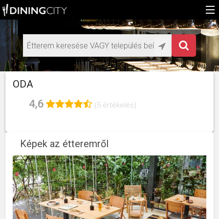
Főoldal
Médiaajánlat éttermeknek
HU
ODA
EN
4,6
(5 értékelés)
Képek az étteremről