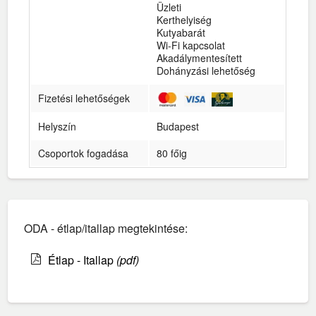
Üzleti
Kerthelyiség
Kutyabarát
Wi-Fi kapcsolat
Akadálymentesített
Dohányzási lehetőség
Fizetési lehetőségek
Helyszín
Budapest
Csoportok fogadása
80 főig
ODA - étlap/itallap megtekintése:
Étlap - Itallap
(pdf)