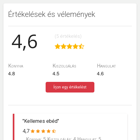
Értékelések és vélemények
4,6
(5 értékelés)
Konyha
Kiszolgálás
Hangulat
4.8
4.5
4.6
Írjon egy értékelést
"Kellemes ebéd"
4,7
Konyha: 5 Kiszolgálás: 4 Hangulat: 5