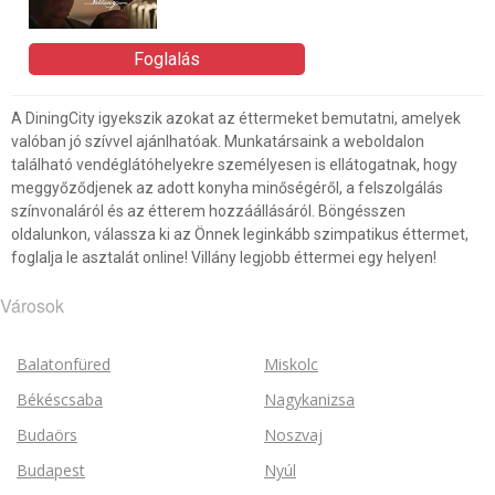
Foglalás
A DiningCity igyekszik azokat az éttermeket bemutatni, amelyek
valóban jó szívvel ajánlhatóak. Munkatársaink a weboldalon
található vendéglátóhelyekre személyesen is ellátogatnak, hogy
meggyőződjenek az adott konyha minőségéről, a felszolgálás
színvonaláról és az étterem hozzáállásáról. Böngésszen
oldalunkon, válassza ki az Önnek leginkább szimpatikus éttermet,
foglalja le asztalát online! Villány legjobb éttermei egy helyen!
Városok
Balatonfüred
Miskolc
Békéscsaba
Nagykanizsa
Budaörs
Noszvaj
Budapest
Nyúl