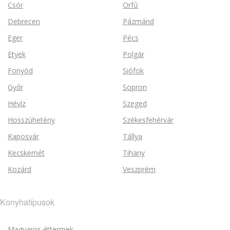
Csór
Orfű
Debrecen
Pázmánd
Eger
Pécs
Etyek
Polgár
Fonyód
Siófok
Győr
Sopron
Hévíz
Szeged
Hosszúhetény
Székesfehérvár
Kaposvár
Tállya
Kecskemét
Tihany
Kozárd
Veszprém
Konyhatípusok
Magyaros éttermek