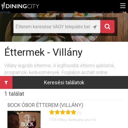
Főoldal
Médiaajánlat éttermeknek
HU
Éttermek - Villány
EN
Villány legjobb éttermei. A legfrissebb éttermi ajánlatok,
programok, kedvezmények. Foglaljon asztalt online.
Keresési találatok
1 találat
BOCK ÓBOR ÉTTEREM (VILLÁNY)
(1)
7773 Villány, Batthyány utca 15.