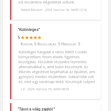
ezt leszámítva elégedettek voltunk.
Fekete Mariann
-
2024. március 18., hétfő 12:16
"Különleges"
5
Konyha: 5 Kiszolgálás: 5 Hangulat: 5
Különleges hangulat a város felett! Csodás
környezetben, finom ételek, figyelmes
kiszolgálás. Készültek részünkre tejmentes
alternatívákkal is, amit külön köszönünk. Az
étkezés végeztével bejárhattuk az épületet, ami
gyönyörű minden részletében. Sokkal több volt
ez, mint egy vasárnapi ebéd. Köszönjük szépen!
L K
-
2024. március 18., hétfő 08:05
"Távol a világ zajától "