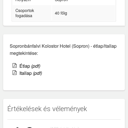
Csoportok
40 főig
fogadása
Sopronbánfalvi Kolostor Hotel (Sopron) - étlap/itallap
megtekintése:
Étlap
(pdf)
Itallap
(pdf)
Értékelések és vélemények