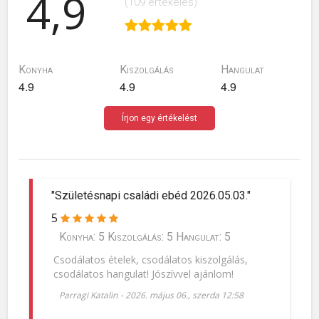
4,9
(109 értékelés)
Konyha
Kiszolgálás
Hangulat
4.9
4.9
4.9
Írjon egy értékelést
"Születésnapi családi ebéd 2026.05.03."
5
Konyha: 5 Kiszolgálás: 5 Hangulat: 5
Csodálatos ételek, csodálatos kiszolgálás,
csodálatos hangulat! Jószívvel ajánlom!
Parragi Katalin
-
2026. május 06., szerda 12:58