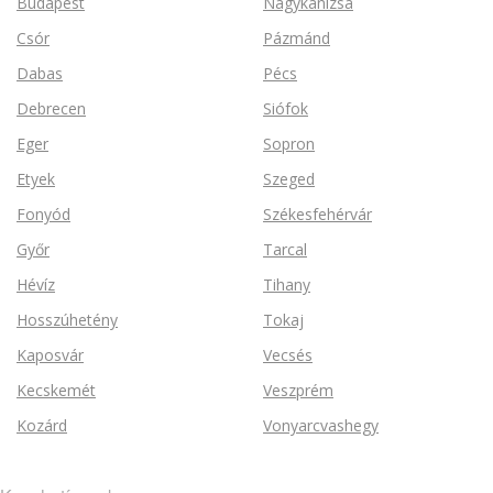
Budapest
Nagykanizsa
Csór
Pázmánd
Dabas
Pécs
Debrecen
Siófok
Eger
Sopron
Etyek
Szeged
Fonyód
Székesfehérvár
Győr
Tarcal
Hévíz
Tihany
Hosszúhetény
Tokaj
Kaposvár
Vecsés
Kecskemét
Veszprém
Kozárd
Vonyarcvashegy