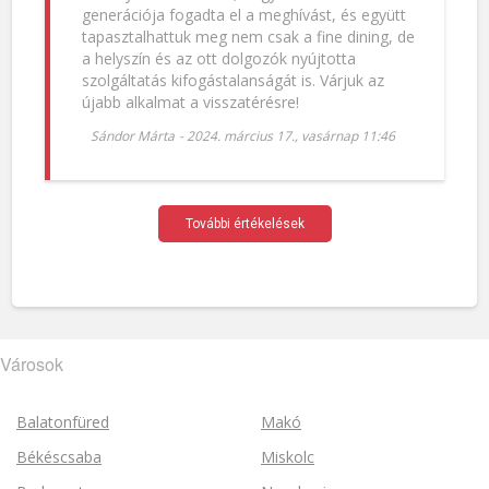
generációja fogadta el a meghívást, és együtt
tapasztalhattuk meg nem csak a fine dining, de
a helyszín és az ott dolgozók nyújtotta
szolgáltatás kifogástalanságát is. Várjuk az
újabb alkalmat a visszatérésre!
Sándor Márta
-
2024. március 17., vasárnap 11:46
További értékelések
Városok
Balatonfüred
Makó
Békéscsaba
Miskolc