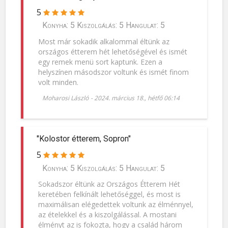
5
Konyha: 5 Kiszolgálás: 5 Hangulat: 5
Most már sokadik alkalommal éltünk az
országos étterem hét lehetőségével és ismét
egy remek menü sort kaptunk. Ezen a
helyszínen másodszor voltunk és ismét finom
volt minden.
Moharosi László
-
2024. március 18., hétfő 06:14
"Kolostor étterem, Sopron"
5
Konyha: 5 Kiszolgálás: 5 Hangulat: 5
Sokadszor éltünk az Országos Étterem Hét
keretében felkínált lehetőséggel, és most is
maximálisan elégedettek voltunk az élménnyel,
az ételekkel és a kiszolgálással. A mostani
élményt az is fokozta, hogy a család három