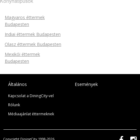
Konyhatípusok
Magyaros éttermek
Budapesten
Indiai éttermek Budapesten
Olasz éttermek Budapesten
Mexikói éttermek
Budapesten
Általános
Események
Kapcsolat a DiningCity-vel
Rólunk
Médiaajánlat éttermeknek
Copyright DiningCity 1998-2026