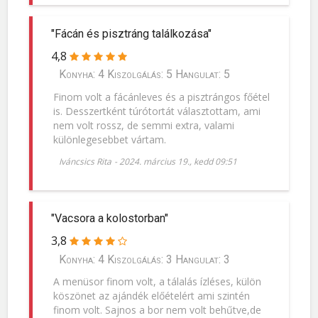
"Fácán és pisztráng találkozása"
4,8
Konyha: 4 Kiszolgálás: 5 Hangulat: 5
Finom volt a fácánleves és a pisztrángos főétel
is. Desszertként túrótortát választottam, ami
nem volt rossz, de semmi extra, valami
különlegesebbet vártam.
Iváncsics Rita
-
2024. március 19., kedd 09:51
"Vacsora a kolostorban"
3,8
Konyha: 4 Kiszolgálás: 3 Hangulat: 3
A menüsor finom volt, a tálalás ízléses, külön
köszönet az ajándék előételért ami szintén
finom volt. Sajnos a bor nem volt behűtve,de