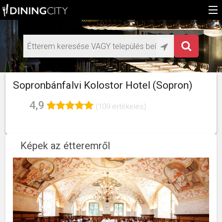
Főoldal
Médiaajánlat éttermeknek
HU
Sopronbánfalvi Kolostor Hotel (Sopron)
EN
4,9
(109 értékelés)
Képek az étteremről