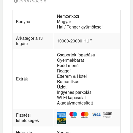
Információk
Nemzetközi
Konyha
Magyar
Hal / Tenger gyümölcsei
Árkategória (3
10000-20000 HUF
fogás)
Csoportok fogadása
Gyermekbarát
Ebéd menü
Reggeli
Étterem & Hotel
Extrák
Romantikus
Üzleti
Ingyenes parkolás
Wi-Fi kapcsolat
Akadálymentesített
Fizetési
lehetőségek
Helyszín
Sopron