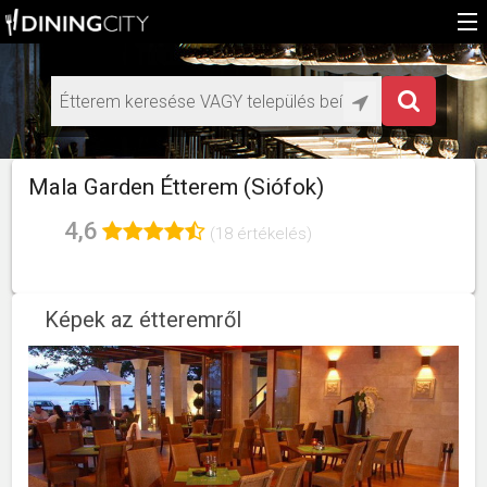
Főoldal
Médiaajánlat éttermeknek
HU
Mala Garden Étterem (Siófok)
EN
4,6
(18 értékelés)
Képek az étteremről