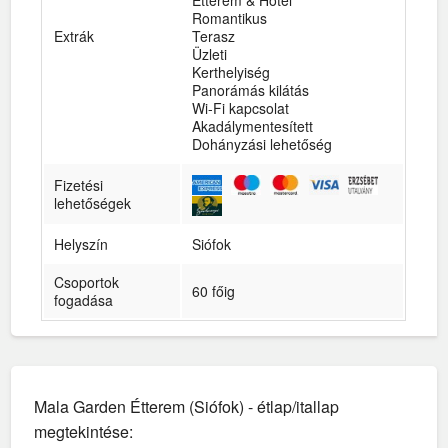
Étterem & Hotel
Romantikus
Extrák
Terasz
Üzleti
Kerthelyiség
Panorámás kilátás
Wi-Fi kapcsolat
Akadálymentesített
Dohányzási lehetőség
Fizetési
lehetőségek
Helyszín
Siófok
Csoportok
60 főig
fogadása
Mala Garden Étterem (Siófok) - étlap/itallap
megtekintése: