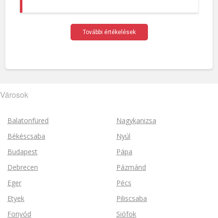
További értékelések
Városok
Balatonfüred
Nagykanizsa
Békéscsaba
Nyúl
Budapest
Pápa
Debrecen
Pázmánd
Eger
Pécs
Etyek
Piliscsaba
Fonyód
Siófok