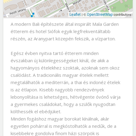
| ©
contributors
Leaflet
OpenStreetMap
A modern Bali építészete által inspirált Mala Garden
étterem és hotel Siófok egyik legfrekventáltabb
részén, az Aranypart közepén fekszik, a vízparton.
Egész évben nyitva tartó étterem minden
évszakban új különlegességeket kínál, de akik a
hagyományos ételekhez szoktak, azoknak sem okoz
csalódást. A tradicionális magyar ételek mellett
megtalálhatók a mediterrán, a thai és indonéz ételek
is az étlapon. Kisebb nagyobb rendezvények
lebonyolítása is lehetséges, hétvégente óvónő várja
a gyermekes családokat, hogy a szülők nyugodtan
költhessék el ebédjüket.
Minden fogáshoz magyar borokat kínálnak, akár
egyetlen pohárral is megkóstolhatók a nedűk, de a
kisebbekre gondolva finom házi szörpök is