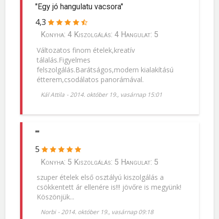
"Egy jó hangulatu vacsora"
4,3
Konyha: 4 Kiszolgálás: 4 Hangulat: 5
Változatos finom ételek,kreatív
tálalás.Figyelmes
felszolgálás.Barátságos,modern kialakítású
étterem,csodálatos panorámával.
Kál Attila
-
2014. október 19., vasárnap 15:01
""
5
Konyha: 5 Kiszolgálás: 5 Hangulat: 5
szuper ételek első osztályú kiszolgálás a
csökkentett ár ellenére is!!! jövőre is megyünk!
Köszönjük...
Norbi
-
2014. október 19., vasárnap 09:18