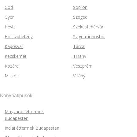
Göd
Sopron
Győr
Szeged
Hévíz
Székesfehérvár
Hosszúhetény
Szigetmonostor
Kaposvár
Tarcal
Kecskemét
Tihany
Kozárd
Veszprém
Miskolc
Villány
Konyhatípusok
Magyaros éttermek
Budapesten
Indiai éttermek Budapesten