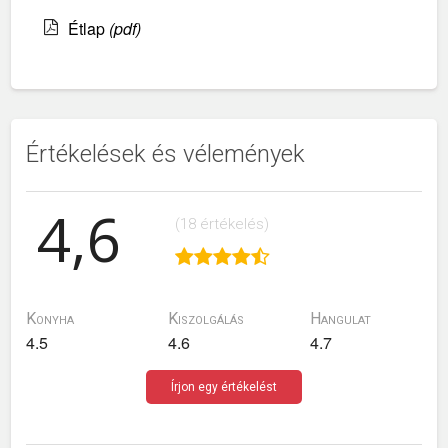
Étlap
(pdf)
Értékelések és vélemények
4,6
(18 értékelés)
Konyha
Kiszolgálás
Hangulat
4.5
4.6
4.7
Írjon egy értékelést