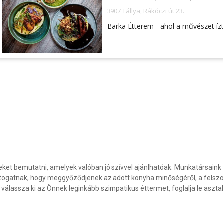
3907 Tállya, Rákóczi út 23.
Barka Étterem - ahol a művészet ízt
eket bemutatni, amelyek valóban jó szívvel ajánlhatóak. Munkatársaink 
togatnak, hogy meggyőződjenek az adott konyha minőségéről, a felszol
álassza ki az Önnek leginkább szimpatikus éttermet, foglalja le asztalá