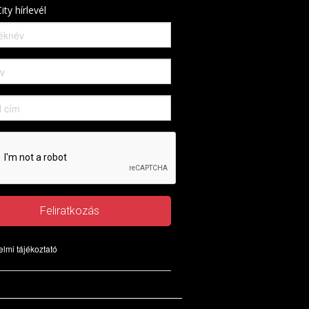
ity hírlevél
Feliratkozás
lmi tájékoztató