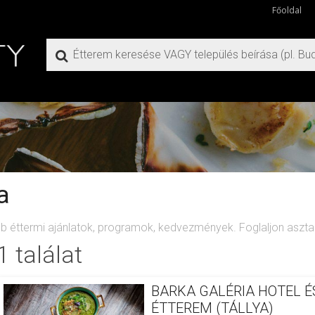
Főoldal
a
ebb éttermi ajánlatok, programok, kedvezmények. Foglaljon asztalt
1 találat
BARKA GALÉRIA HOTEL É
ÉTTEREM (TÁLLYA)