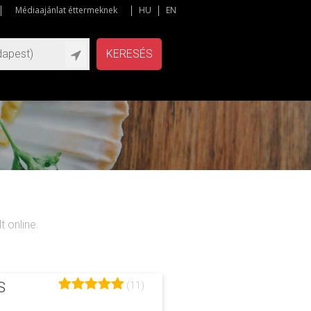
Médiaajánlat éttermeknek
HU
EN
KERESÉS
 online.
(11)
S