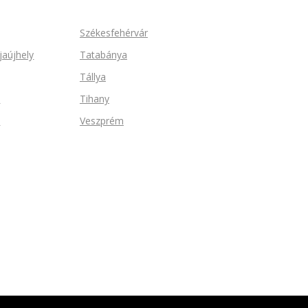
Székesfehérvár
jaújhely
Tatabánya
Tállya
n
Tihany
d
Veszprém