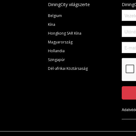
DiningCity világszerte
DiningC
Belgium
Kína
Hongkong SAR Kína
Magyarország
Hollandia
Szingapúr
Dél-afrikai Köztársaság
Adatvéde