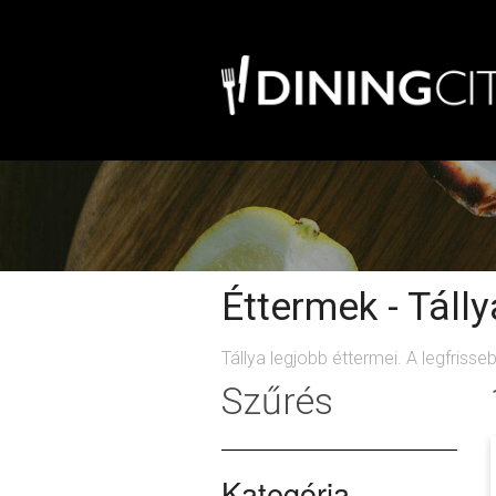
Éttermek - Tálly
Tállya legjobb éttermei. A legfriss
Szűrés
Kategória