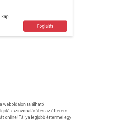
 kap.
Foglalás
a weboldalon található
gálás színvonaláról és az étterem
t online! Tállya legjobb éttermei egy