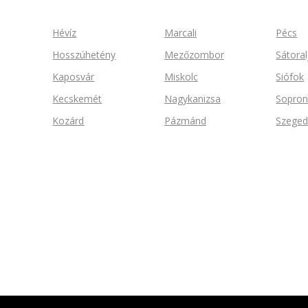
Hévíz
Marcali
Pécs
Hosszúhetény
Mezőzombor
Sátoral
Kaposvár
Miskolc
Siófok
Kecskemét
Nagykanizsa
Sopro
Kozárd
Pázmánd
Szege