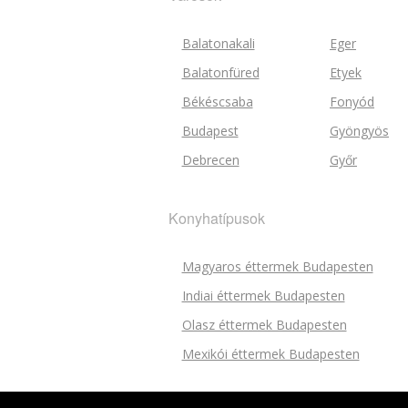
Balatonakali
Eger
Balatonfüred
Etyek
Békéscsaba
Fonyód
Budapest
Gyöngyös
Debrecen
Győr
Konyhatípusok
Magyaros éttermek Budapesten
Indiai éttermek Budapesten
Olasz éttermek Budapesten
Mexikói éttermek Budapesten