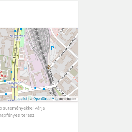
| ©
contributors
Leaflet
OpenStreetMap
ázi süteményekkel várja
 napfényes terasz