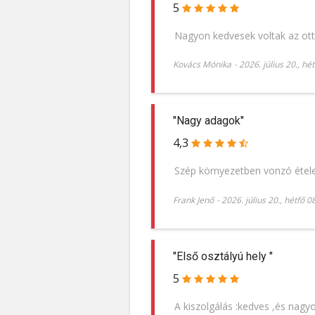
5
Nagyon kedvesek voltak az ott 
Kovács Mónika
-
2026. július 20., hé
"Nagy adagok"
4,3
Szép környezetben vonzó étele
Frank Jenő
-
2026. július 20., hétfő 0
"Első osztályú hely "
5
A kiszolgálás :kedves ,és nagy