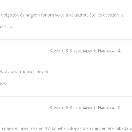
dolgozók és nagyon fonom volta a választott étel és desszert is.
tfő 17:38
Konyha: 3 Kiszolgálás: 5 Hangulat: 4
k. Az ízharmónia hiányzik.
8:25
Konyha: 5 Kiszolgálás: 5 Hangulat: 5
on nagyon figyelmes volt! A konyha :kifogástalan minden étel hibátlan