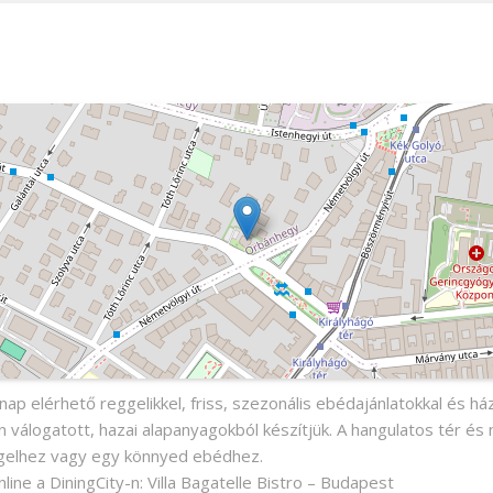
st
 nap elérhető reggelikkel, friss, szezonális ebédajánlatokkal és h
 válogatott, hazai alapanyagokból készítjük. A hangulatos tér és
eggelhez vagy egy könnyed ebédhez.
nline a DiningCity-n: Villa Bagatelle Bistro – Budapest