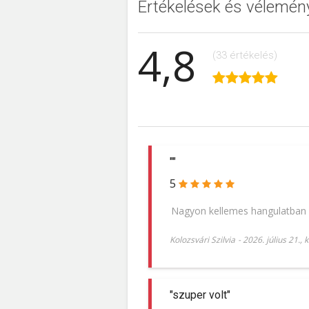
Értékelések és vélemén
4,8
(33 értékelés)
""
5
Nagyon kellemes hangulatban é
Kolozsvári Szilvia
-
2026. július 21., 
"szuper volt"