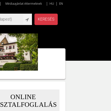
Médiaajánlat éttermeknek
HU
EN
KERESÉS