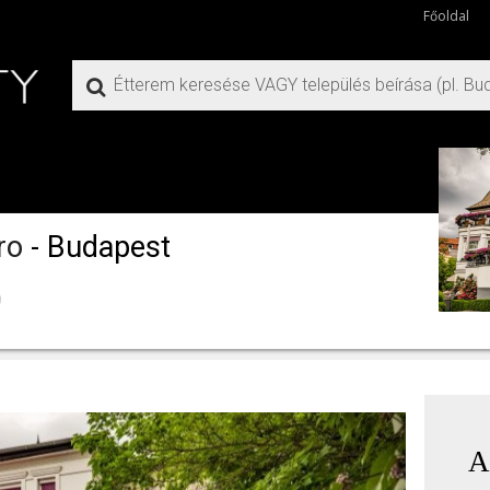
Főoldal
tro
- Budapest
)