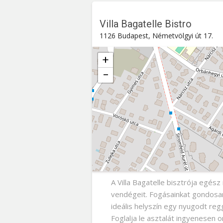
Villa Bagatelle Bistro
1126 Budapest, Németvölgyi út 17.
+
−
Villa Bagatelle Bistro
Németvölgyi út 17. , 1126
Budape
A Villa Bagatelle bisztrója egész
vendégeit. Fogásainkat gondosan
ideális helyszín egy nyugodt r
Foglalja le asztalát ingyenesen o