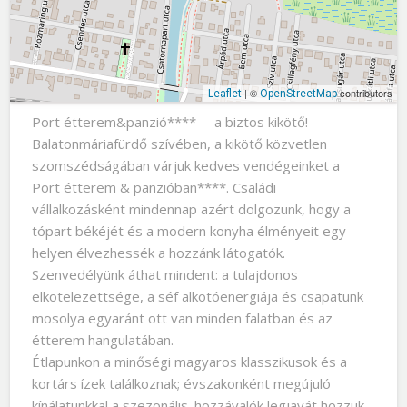
| ©
contributors
Leaflet
OpenStreetMap
Port étterem&panzió**** – a biztos kikötő!
Balatonmáriafürdő szívében, a kikötő közvetlen
szomszédságában várjuk kedves vendégeinket a
Port étterem & panzióban****. Családi
vállalkozásként mindennap azért dolgozunk, hogy a
tópart békéjét és a modern konyha élményeit egy
helyen élvezhessék a hozzánk látogatók.
Szenvedélyünk áthat mindent: a tulajdonos
elkötelezettsége, a séf alkotóenergiája és csapatunk
mosolya egyaránt ott van minden falatban és az
étterem hangulatában.
Étlapunkon a minőségi magyaros klasszikusok és a
kortárs ízek találkoznak; évszakonként megújuló
kínálatunkkal a szezonális. hozzávalók legjavát hozzuk