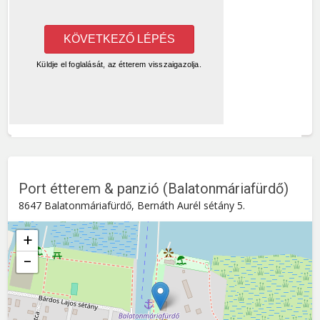
Port étterem & panzió (Balatonmáriafürdő)
8647 Balatonmáriafürdő, Bernáth Aurél sétány 5.
+
−
Port étterem & panzió (Balatonmáriafürdő)
Bernáth Aurél sétány 5. , 8647
Balatonmáriafürdő