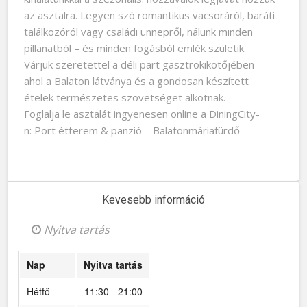
az asztalra. Legyen szó romantikus vacsoráról, baráti
találkozóról vagy családi ünnepről, nálunk minden
pillanatból – és minden fogásból emlék születik.
Várjuk szeretettel a déli part gasztrokikötőjében –
ahol a Balaton látványa és a gondosan készített
ételek természetes szövetséget alkotnak.
Foglalja le asztalát ingyenesen online a DiningCity-
n: Port étterem & panzió – Balatonmáriafürdő
Kevesebb információ
Nyitva tartás
Nap
Nyitva tartás
Hétfő
11:30 - 21:00