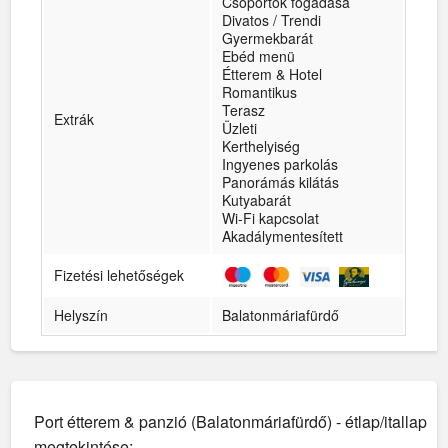
Csoportok fogadása
Divatos / Trendi
Gyermekbarát
Ebéd menü
Étterem & Hotel
Romantikus
Terasz
Extrák
Üzleti
Kerthelyiség
Ingyenes parkolás
Panorámás kilátás
Kutyabarát
Wi-Fi kapcsolat
Akadálymentesített
Fizetési lehetőségek
Helyszín
Balatonmáriafürdő
Port étterem & panzió (Balatonmáriafürdő) - étlap/itallap
megtekintése: