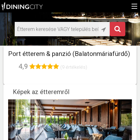
Főoldal
Médiaajánlat éttermeknek
HU
Port étterem & panzió (Balatonmáriafürdő)
EN
4,9
(9 értékelés)
Képek az étteremről