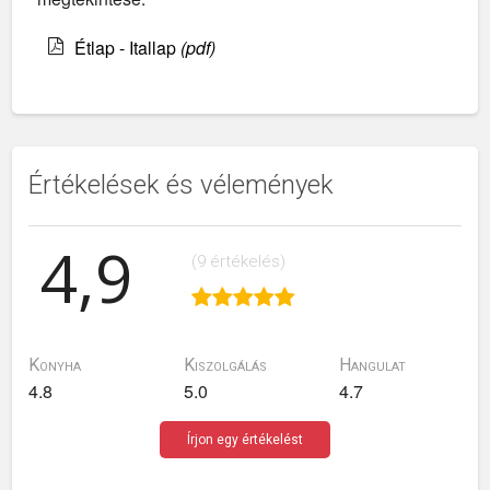
Étlap - Itallap
(pdf)
Értékelések és vélemények
4,9
(9 értékelés)
Konyha
Kiszolgálás
Hangulat
4.8
5.0
4.7
Írjon egy értékelést