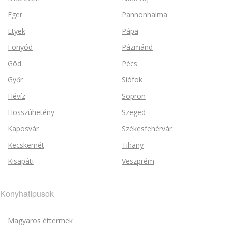
Eger
Pannonhalma
Etyek
Pápa
Fonyód
Pázmánd
Göd
Pécs
Győr
Siófok
Hévíz
Sopron
Hosszúhetény
Szeged
Kaposvár
Székesfehérvár
Kecskemét
Tihany
Kisapáti
Veszprém
Konyhatípusok
Magyaros éttermek