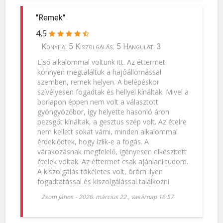
"Remek"
4,5
Konyha: 5 Kiszolgálás: 5 Hangulat: 3
Első alkalommal voltunk itt. Az éttermet
könnyen megtaláltuk a hajóállomással
szemben, remek helyen. A belépéskor
szívélyesen fogadtak és hellyel kínáltak. Mivel a
borlapon éppen nem volt a választott
gyöngyözőbor, így helyette hasonló áron
pezsgőt kínáltak, a gesztus szép volt. Az ételre
nem kellett sokat várni, minden alkalommal
érdeklődtek, hogy ízlik-e a fogás. A
várakozásnak megfelelő, igényesen elkészített
ételek voltak. Az éttermet csak ajánlani tudom.
A kiszolgálás tökéletes volt, öröm ilyen
fogadtatással és kiszolgálással találkozni.
Zsom János
-
2026. március 22., vasárnap 16:57