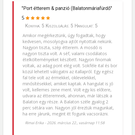
"Port étterem & panzió (Balatonmáriafürdő"
5
Konyha: 5 Kiszolgálás: 5 Hangulat: 5
Amikor megérkeztünk, úgy fogadtak, hogy
kedvesen, mosolyogva ajtót nyitottak nekünk.
Nagyon tiszta, szép étterem. A mosdó is
nagyon tiszta volt. A séf, valami csodálatos
ételkölteményeket készített. Nagyon finomak
voltak, az adag pont elég volt. Sokféle ital és bor
közül lehetett válogatni az itallapról. Egy egész
fal tele volt az érmekkel, oklevelekkel,
minősítésekkel, amiket kaptak. A hangulat is jó
volt, kellemes zene ment. Volt egy kis előtere,
udvara az étteremnek, ahonnan, már látszik a
Balaton egy része. A Balaton széle gyalog 2
perc sétára van. Nagyon jól éreztük magunkat,
ha erre járunk, megint itt fogunk vacsorázni.
Rimai Erika
-
2026. március 22., vasárnap 11:58