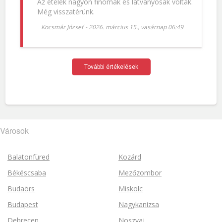
Az ételek nagyon finomak és látványosak voltak.
Még visszatérünk.
Kocsmár József
-
2026. március 15., vasárnap 06:49
További értékelések
Városok
Balatonfüred
Kozárd
Békéscsaba
Mezőzombor
Budaörs
Miskolc
Budapest
Nagykanizsa
Debrecen
Noszvaj