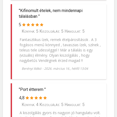
"Kifinomult ételek, nem mindennapi
tálalásban "
5
Konyha: 5 Kiszolgálás: 5 Hangulat: 5
Fantasztikus ízek, remek ételpárosítások . A 3
fogásos menű könnyed , tavaszias ízek, színek ,
teleus tele üdességgel ! Már a tálalás is egy
(vizuális) élmény. Olyan kiszolgálás , hogy
nagybetűs Vendégnek érzed magad !!
Berényi Ildikó
-
2026. március 16., hétfő 13:04
"Port étterem "
4,8
Konyha: 4 Kiszolgálás: 5 Hangulat: 5
A kiszolgálás gyors és nagyon jó hangulatu volt.