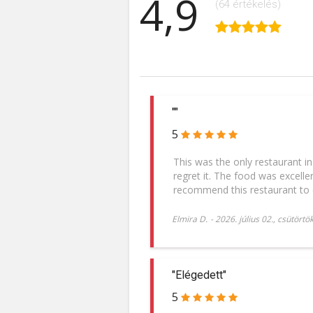
4,9
(64 értékelés)
""
5
This was the only restaurant 
regret it. The food was excelle
recommend this restaurant to
Elmira D.
-
2026. július 02., csütörtö
"Elégedett"
5