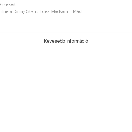
érzékeit.
online a DiningCity-n: Édes Mádkám – Mád
Kevesebb információ