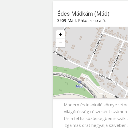
Édes Mádkám (Mád)
3909 Mád, Rákóczi utca 5.
+
−
Édes Mádkám (Mád)
Rákóczi utca 5. , 3909
Mád
Modern és inspiráló környezetbe
Világörökség részeként számon t
tárja fel ha közösségben isszák
izgalmas órát hegyalja szívében, 