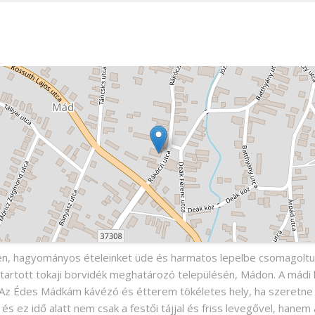
n, hagyományos ételeinket üde és harmatos lepelbe csomagoltuk 
artott tokaji borvidék meghatározó településén, Mádon. A mádi b
. Az Édes Mádkám kávézó és étterem tökéletes hely, ha szeretne 
és ez idő alatt nem csak a festői tájjal és friss levegővel, hanem 