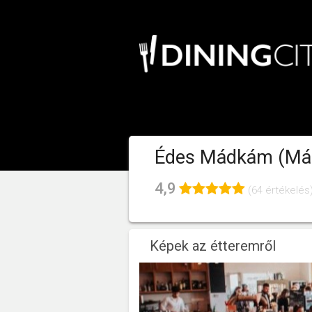
Édes Mádkám (Má
4,9
(64 értékelés
Képek az étteremről