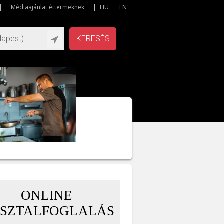
Médiaajánlat éttermeknek
HU
EN
KERESÉS