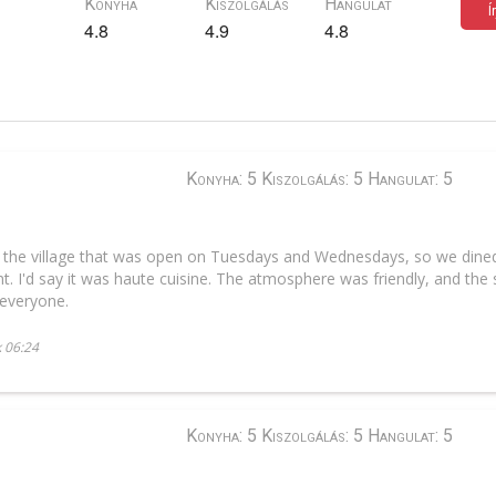
Konyha
Kiszolgálás
Hangulat
Í
4.8
4.9
4.8
Konyha: 5 Kiszolgálás: 5 Hangulat: 5
in the village that was open on Tuesdays and Wednesdays, so we dined
nt. I'd say it was haute cuisine. The atmosphere was friendly, and the
 everyone.
k 06:24
Konyha: 5 Kiszolgálás: 5 Hangulat: 5