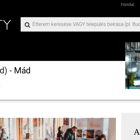
Főoldal
d)
- Mád
)