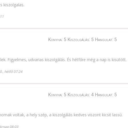
 kiszolgalas.
:11
Konyha: 5 Kiszolgálás: 5 Hangulat: 5
k. Figyelmes, udvarias kiszolgálás. És hétfőre még a nap is kisütött.
., hétfő 07:24
Konyha: 5 Kiszolgálás: 4 Hangulat: 5
omak voltak, a hely szép, a kiszolgálás kedves viszont kicsit lassú.
árnap 08:03