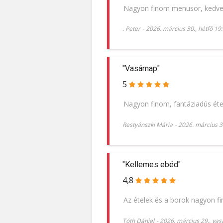
Nagyon finom menusor, kedves
. Peter
-
2026. március 30., hétfő 19
"Vasárnap"
5
Nagyon finom, fantáziadús étele
Restyánszki Mária
-
2026. március 30
"Kellemes ebéd"
4,8
Az ételek és a borok nagyon fin
Tóth Dániel
-
2026. március 29., vas