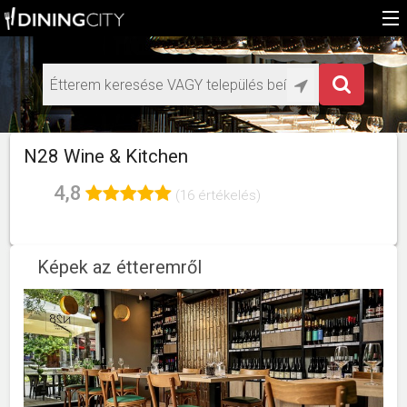
Főoldal
Médiaajánlat éttermeknek
HU
N28 Wine & Kitchen
EN
4,8
(16 értékelés)
Képek az étteremről