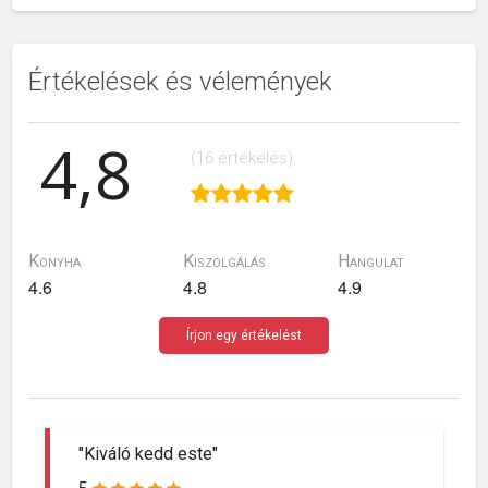
Értékelések és vélemények
4,8
(16 értékelés)
Konyha
Kiszolgálás
Hangulat
4.6
4.8
4.9
Írjon egy értékelést
"Kiváló kedd este"