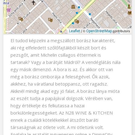
| ©
contributors
Leaflet
OpenStreetMap
El tudod képzelni a megszállott borász karakterét,
aki rég elfeledett szőlőfajtákból készít bort és
pezsgőt, amit Michelin csillagos éttermek is
tartanak? Vagy a barátját Mádról? A vendéglátás nála
egy másik dimenzió. A bora is az. És akkor ott van
még a borász cimborája a feleségével. Ők azok,
akikhez, ha váratlanul betoppansz, ott ragadsz.
Akiknél mindig akad egy jó falat. A borász lánya mióta
az eszét tudja a papájával dolgozik. Vérében van,
hogy értékelje és felkutassa a hazai
borkülönlegességeket. Az N28 WINE & KITCHEN
ennek a családi kötelékekkel átszőtt baráti
társaságnak az ötlete volt. A mi ötletünk volt.
Foglalja le asztalát ingyenesen online a DiningCity-