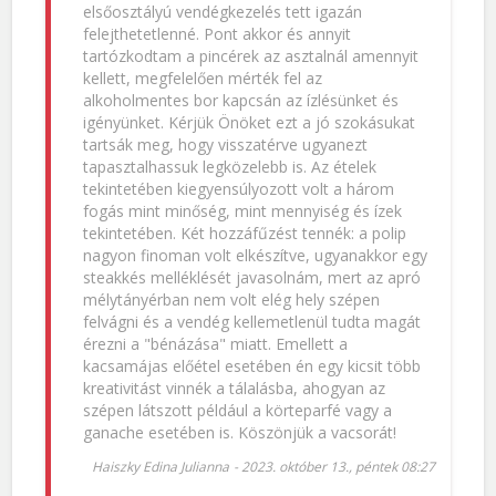
elsőosztályú vendégkezelés tett igazán
felejthetetlenné. Pont akkor és annyit
tartózkodtam a pincérek az asztalnál amennyit
kellett, megfelelően mérték fel az
alkoholmentes bor kapcsán az ízlésünket és
igényünket. Kérjük Önöket ezt a jó szokásukat
tartsák meg, hogy visszatérve ugyanezt
tapasztalhassuk legközelebb is. Az ételek
tekintetében kiegyensúlyozott volt a három
fogás mint minőség, mint mennyiség és ízek
tekintetében. Két hozzáfűzést tennék: a polip
nagyon finoman volt elkészítve, ugyanakkor egy
steakkés melléklését javasolnám, mert az apró
mélytányérban nem volt elég hely szépen
felvágni és a vendég kellemetlenül tudta magát
érezni a "bénázása" miatt. Emellett a
kacsamájas előétel esetében én egy kicsit több
kreativitást vinnék a tálalásba, ahogyan az
szépen látszott például a körteparfé vagy a
ganache esetében is. Köszönjük a vacsorát!
Haiszky Edina Julianna
-
2023. október 13., péntek 08:27