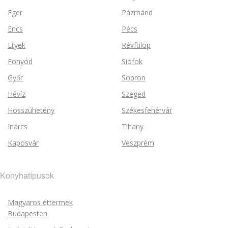
Eger
Pázmánd
Encs
Pécs
Etyek
Révfülöp
Fonyód
Siófok
Győr
Sopron
Hévíz
Szeged
Hosszúhetény
Székesfehérvár
Inárcs
Tihany
Kaposvár
Veszprém
Konyhatípusok
Magyaros éttermek
Budapesten