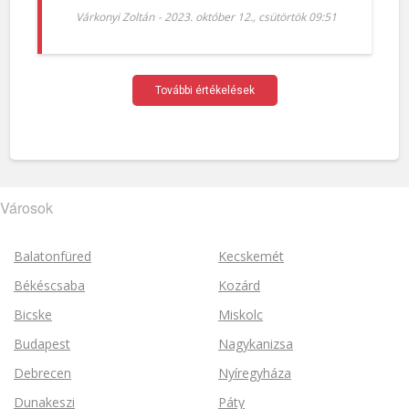
Várkonyi Zoltán
-
2023. október 12., csütörtök 09:51
További értékelések
Városok
Balatonfüred
Kecskemét
Békéscsaba
Kozárd
Bicske
Miskolc
Budapest
Nagykanizsa
Debrecen
Nyíregyháza
Dunakeszi
Páty