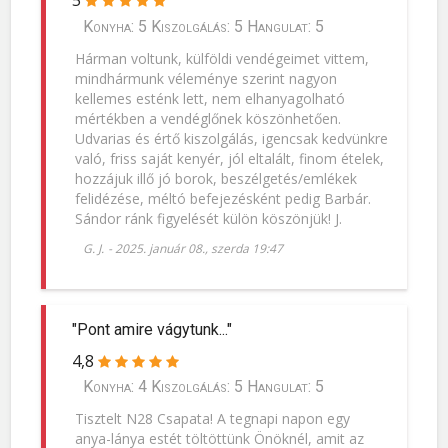
5
Konyha: 5 Kiszolgálás: 5 Hangulat: 5
Hárman voltunk, külföldi vendégeimet vittem,
mindhármunk véleménye szerint nagyon
kellemes esténk lett, nem elhanyagolható
mértékben a vendéglőnek köszönhetően.
Udvarias és értő kiszolgálás, igencsak kedvünkre
való, friss saját kenyér, jól eltalált, finom ételek,
hozzájuk illő jó borok, beszélgetés/emlékek
felidézése, méltó befejezésként pedig Barbár.
Sándor ránk figyelését külön köszönjük! J.
G. J.
-
2025. január 08., szerda 19:47
"Pont amire vágytunk..."
4,8
Konyha: 4 Kiszolgálás: 5 Hangulat: 5
Tisztelt N28 Csapata! A tegnapi napon egy
anya-lánya estét töltöttünk Önöknél, amit az