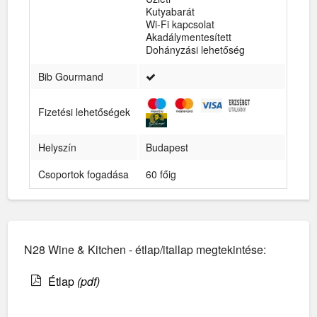
Kutyabarát
Wi-Fi kapcsolat
Akadálymentesített
Dohányzási lehetőség
Bib Gourmand
Fizetési lehetőségek
Helyszín
Budapest
Csoportok fogadása
60 főig
N28 Wine & Kitchen - étlap/itallap megtekintése:
Étlap
(pdf)