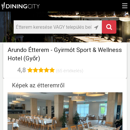
Főoldal
Médiaajánlat éttermeknek
HU
Arundo Étterem - Gyirmót Sport & Wellness
EN
Hotel (Győr)
4,8
(65 értékelés)
Képek az étteremről