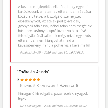
A kezdeti meglepődés ellenére, hogy egyedül
tartózkodunk a hatalmas étteremben, ráadásul
középre ültetve, a kiszolgáló személyzet
előzékeny volt, az ételek pedig kiválóak,
gyönyörű tálalással, néhol talán nem megfelelő
hús-köret aránnyal. Apró kivetnivalót a kávé
felszolgálásánál találtunk még, mivel egy nívós
étteremben nem hiányozhat mind a
kávésütemény, mind a pohár víz a kávé mellől.
Fandák Ajándék
-
2026. március 30., hétfő 08:31
"Értékelés-Arundo"
5
Konyha: 5 Kiszolgálás: 5 Hangulat: 5
Kimagasló kiszolgálás, pazar ételek, nyugodt
légkör!
Dr. Soós Regina
-
2026. március 18., szerda 06:07