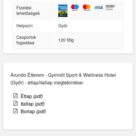
Fizetési
lehetőségek
Helyszín
Győr
Csoportok
120 főig
fogadása
Arundo Étterem - Gyirmót Sport & Wellness Hotel
(Győr) - étlap/itallap megtekintése:
Étlap
(pdf)
Itallap
(pdf)
Borlap
(pdf)