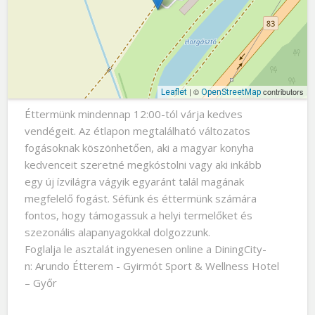
| ©
contributors
Leaflet
OpenStreetMap
Éttermünk mindennap 12:00-tól várja kedves
vendégeit. Az étlapon megtalálható változatos
fogásoknak köszönhetően, aki a magyar konyha
kedvenceit szeretné megkóstolni vagy aki inkább
egy új ízvilágra vágyik egyaránt talál magának
megfelelő fogást. Séfünk és éttermünk számára
fontos, hogy támogassuk a helyi termelőket és
szezonális alapanyagokkal dolgozzunk.
Foglalja le asztalát ingyenesen online a DiningCity-
n: Arundo Étterem - Gyirmót Sport & Wellness Hotel
– Győr