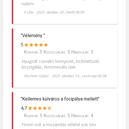
tudom.
P Lilla
-
2025. október 20., hétfő 08:09
"Vélemény "
5
Konyha: 5 Kiszolgálás: 5 Hangulat: 5
Nyugodt csendes környezet, tisztelettudó
kiszolgálás, fenomenális ízek.
Flechner Gábor
-
2025. október 19., vasárnap 06:38
"Kellemes külváros a focipálya mellett"
4,7
Konyha: 5 Kiszolgálás: 5 Hangulat: 4
Finom volt a mozarellás előétel sok ízes