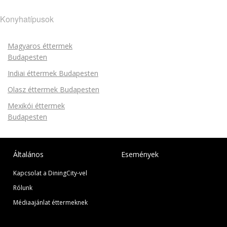
Konyhatípusok
Magyaros éttermek
Budapesten
Indiai éttermek Budapesten
Olasz éttermek Budapesten
Mexikói éttermek
Budapesten
Általános
Események
Kapcsolat a DiningCity-vel
Rólunk
Médiaajánlat éttermeknek