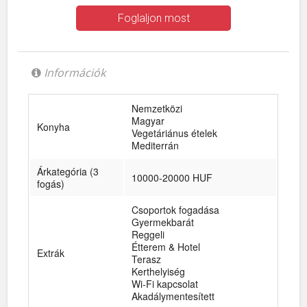
Foglaljon most
Információk
Nemzetközi
Magyar
Konyha
Vegetáriánus ételek
Mediterrán
Árkategória (3
10000-20000 HUF
fogás)
Csoportok fogadása
Gyermekbarát
Reggeli
Étterem & Hotel
Extrák
Terasz
Kerthelyiség
Wi-Fi kapcsolat
Akadálymentesített