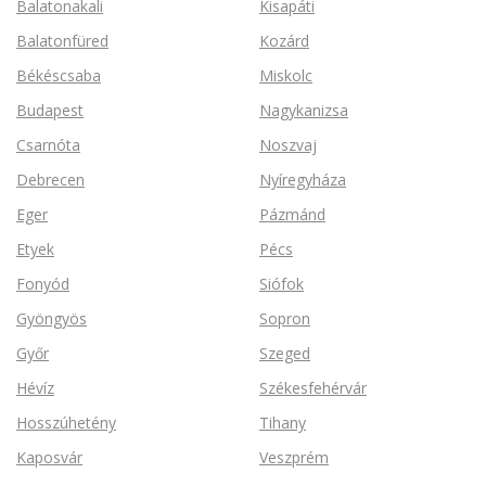
Balatonakali
Kisapáti
Balatonfüred
Kozárd
Békéscsaba
Miskolc
Budapest
Nagykanizsa
Csarnóta
Noszvaj
Debrecen
Nyíregyháza
Eger
Pázmánd
Etyek
Pécs
Fonyód
Siófok
Gyöngyös
Sopron
Győr
Szeged
Hévíz
Székesfehérvár
Hosszúhetény
Tihany
Kaposvár
Veszprém