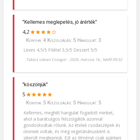
"Kellemes meglepetés, jó árérték"
4,2
Konyha: 4 Kiszolgálás: 5 Hangulat: 3
Leves 4,5/5 Főétel 3,5/5 Deszert 5/5
Takács Udvari Csongor
-
2026. március 16., hétfő 09:32
"köszönjük"
5
Konyha: 5 Kiszolgálás: 5 Hangulat: 5
Kellemes, meghitt hangulat fogadott minket,
ahol a barátságos felszolgálók azonnal
gondoskodtak rólunk. Az ételek csodaszépek és
isteniek voltak, és még vegetáriánusként is
sikerült meglepniük. Ezt az élményt csak ajánlani