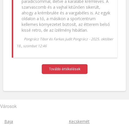
paradicsommal, illetve a karalábé krémleves. A
szarvascomb és a vajhal kitűnően sikerült,
ahogy a krémbrulée és a vargabéles is. Az egyik
oldalon a tó, a másikon a sportcentrum
kellemes környezetet biztosít, az étterem belső
kissé retro, de az ízélmény hibátlan.
Pongrácz Tibor és Farkas Judit Pongrácz
-
2025. október
18., szombat 12:46
További értékelések
Városok
Baja
Kecskemét