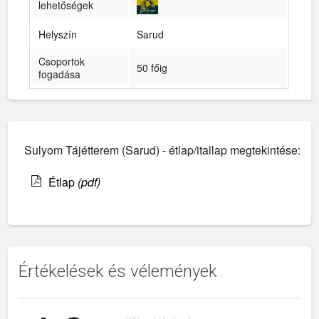
lehetőségek
Helyszín
Sarud
Csoportok
50 főig
fogadása
Sulyom Tájétterem (Sarud) - étlap/itallap megtekintése:
Étlap
(pdf)
Értékelések és vélemények