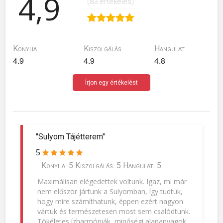
4,9
(83 értékelés)
Konyha
Kiszolgálás
Hangulat
4.9
4.9
4.8
Írjon egy értékelést
"Sulyom Tájétterem"
5
Konyha: 5 Kiszolgálás: 5 Hangulat: 5
Maximálisan elégedettek voltunk. Igaz, mi már
nem először jártunk a Sulyomban, így tudtuk,
hogy mire számíthatunk, éppen ezért nagyon
vártuk és természetesen most sem csalódtunk.
Tökéletes ízharmóniák, minőségi alapanyagok,