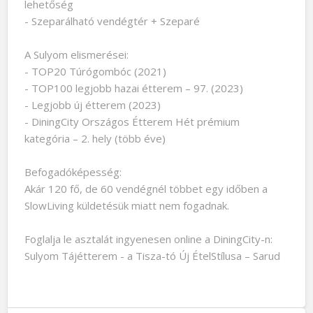
lehetőség
- Szeparálható vendégtér + Szeparé
A Sulyom elismerései:
- TOP20 Túrógombóc (2021)
- TOP100 legjobb hazai étterem – 97. (2023)
- Legjobb új étterem (2023)
- DiningCity Országos Étterem Hét prémium
kategória – 2. hely (több éve)
Befogadóképesség:
Akár 120 fő, de 60 vendégnél többet egy időben a
SlowLiving küldetésük miatt nem fogadnak.
Foglalja le asztalát ingyenesen online a DiningCity-n:
Sulyom Tájétterem - a Tisza-tó Új ÉtelStílusa – Sarud