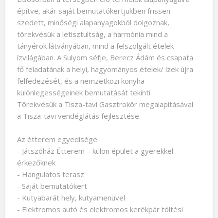
építve, akár saját bemutatókertjükben frissen
szedett, minőségi alapanyagokból dolgoznak,
törekvésük a letisztultság, a harmónia mind a
tányérok látványában, mind a felszolgált ételek
ízvilágában. A Sulyom séfje, Berecz Ádám és csapata
fő feladatának a helyi, hagyományos ételek/ ízek újra
felfedezését, és a nemzetközi konyha
különlegességeinek bemutatását tekinti.
Törekvésük a Tisza-tavi Gasztrokör megalapításával
a Tisza-tavi vendéglátás fejlesztése.
Az étterem egyedisége:
- Játszóház Étterem – külön épület a gyerekkel
érkezőknek
- Hangulatos terasz
- Saját bemutatókert
- Kutyabarát hely, kutyamenüvel
- Elektromos autó és elektromos kerékpár töltési