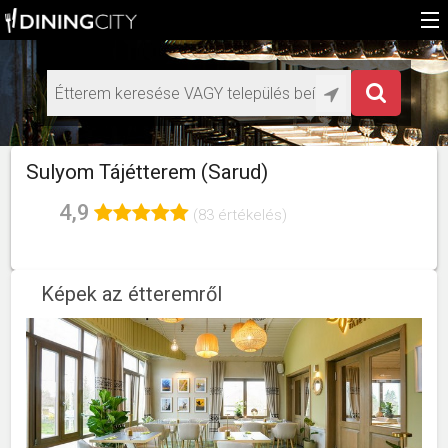
Főoldal
Médiaajánlat éttermeknek
HU
Sulyom Tájétterem (Sarud)
EN
4,9
(83 értékelés)
Képek az étteremről