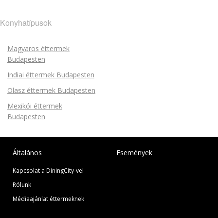
Konyhatípusok
Magyaros éttermek
Budapesten
Indiai éttermek Budapesten
Olasz éttermek Budapesten
Mexikói éttermek
Budapesten
Általános
Események
Kapcsolat a DiningCity-vel
Rólunk
Médiaajánlat éttermeknek