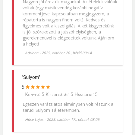
Nagyon jól éreztük magunkat. Az ételek kiválóak
voltak (egy másik vendég korábbi negatív
kommentjével kapcsolatban megjegyzem, a
répatorta is nagyon finom volt). Kedves és
figyelmes volt a kiszolgálás. A két kisgyerekünk
is jól szórakozott a jatszóhelyiségben, a
gyerekmenüvel is elégedettek voltunk. Ajánlom
a helyet!
Adrienn
-
2025. október 20., hétfő 09:14
"Sulyom"
5
Konyha: 5 Kiszolgálás: 5 Hangulat: 5
Egészen varázslatos élményben volt részünk a
sarudi Sulyom Tájéteremben.
Hüse Lajos
-
2025. október 17., péntek 08:06