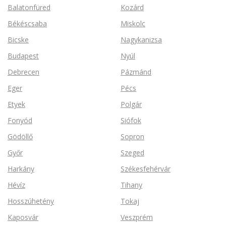
Balatonfüred
Kozárd
Békéscsaba
Miskolc
Bicske
Nagykanizsa
Budapest
Nyúl
Debrecen
Pázmánd
Eger
Pécs
Etyek
Polgár
Fonyód
Siófok
Gödöllő
Sopron
Győr
Szeged
Harkány
Székesfehérvár
Hévíz
Tihany
Hosszúhetény
Tokaj
Kaposvár
Veszprém