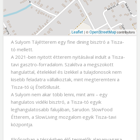
| ©
contributors
Leaflet
OpenStreetMap
A Sulyom Tájétterem egy fine dining bisztró a Tisza-
tó mellett.
A 2021-ben nyitott étterem nyitásával indult a Tisza-
tavi gasztro-forradalom. Szakítva a megszokott
hangulattal, ételekkel és ízekkel a tulajdonosok nem
kisebb feladatra vállalkoztak, mint megteremteni a
Tisza-tó új ÉtelStílusát.
A Sulyom nem akar több lenni, mint ami – egy
hangulatos vidéki bisztró, a Tisza-tó egyik
leghangulatosabb falujában, Sarudon. SlowFood
Étterem, a SlowLiving mozgalom egyik Tisza-tavi
központja.
Elsősorban a térségben élő termelők alapanyagaira