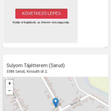
Sulyom Tájétterem (Sarud)
3386 Sarud, Kossuth út 2.
+
−
Sulyom Tájétterem (Sarud)
Kossuth út 2. , 3386
Sarud