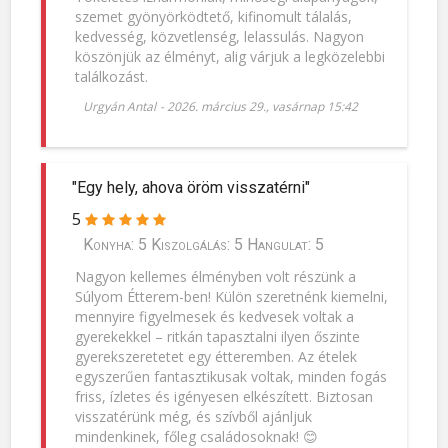
szemet gyönyörködtető, kifinomult tálalás,
kedvesség, közvetlenség, lelassulás. Nagyon
köszönjük az élményt, alig várjuk a legközelebbi
találkozást.
Urgyán Antal
-
2026. március 29., vasárnap 15:42
"Egy hely, ahova öröm visszatérni"
5
Konyha: 5 Kiszolgálás: 5 Hangulat: 5
Nagyon kellemes élményben volt részünk a
Súlyom Étterem-ben! Külön szeretnénk kiemelni,
mennyire figyelmesek és kedvesek voltak a
gyerekekkel – ritkán tapasztalni ilyen őszinte
gyerekszeretetet egy étteremben. Az ételek
egyszerűen fantasztikusak voltak, minden fogás
friss, ízletes és igényesen elkészített. Biztosan
visszatérünk még, és szívből ajánljuk
mindenkinek, főleg családosoknak! 😊