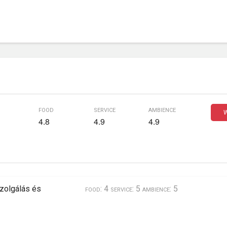
food
service
ambience
W
4.8
4.9
4.9
food: 4 service: 5 ambience: 5
szolgálás és