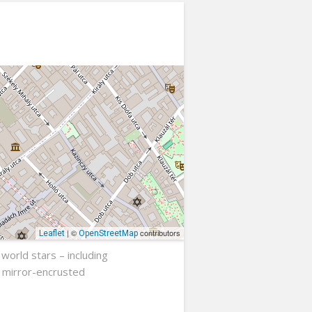
| ©
contributors
Leaflet
OpenStreetMap
 world stars – including
e mirror-encrusted