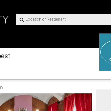
pest
)
on