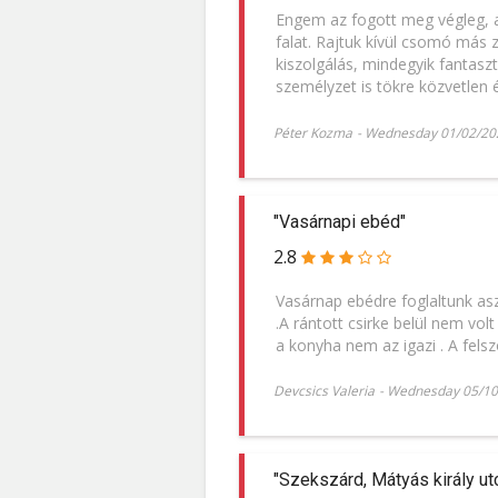
Engem az fogott meg végleg, ami
falat. Rajtuk kívül csomó más z
kiszolgálás, mindegyik fantas
személyzet is tökre közvetlen 
Péter Kozma
-
Wednesday 01/02/20
"Vasárnapi ebéd"
2.8
Vasárnap ebédre foglaltunk asz
.A rántott csirke belül nem vo
a konyha nem az igazi . A fels
Devcsics Valeria
-
Wednesday 05/10
"Szekszárd, Mátyás király utc