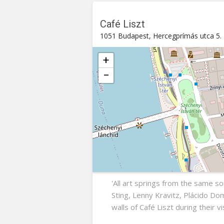
Café Liszt
1051 Budapest, Hercegprímás utca 5.
+
−
Café Liszt
Hercegprímás utca 5. , 1051
Buda
'All art springs from the same so
Sting, Lenny Kravitz, Plácido Do
walls of Café Liszt during their vi