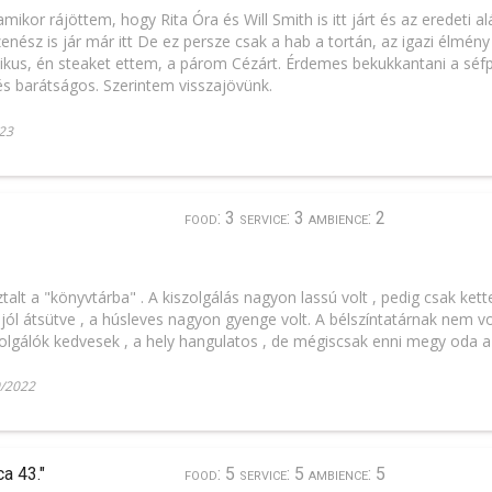
kor rájöttem, hogy Rita Óra és Will Smith is itt járt és az eredeti alá
enész is jár már itt De ez persze csak a hab a tortán, az igazi élmény
ztikus, én steaket ettem, a párom Cézárt. Érdemes bekukkantani a séf
és barátságos. Szerintem visszajövünk.
23
food: 3 service: 3 ambience: 2
talt a "könyvtárba" . A kiszolgálás nagyon lassú volt , pedig csak ket
lt jól átsütve , a húsleves nagyon gyenge volt. A bélszíntatárnak nem 
zolgálók kedvesek , a hely hangulatos , de mégiscsak enni megy oda a
/2022
food: 5 service: 5 ambience: 5
a 43."