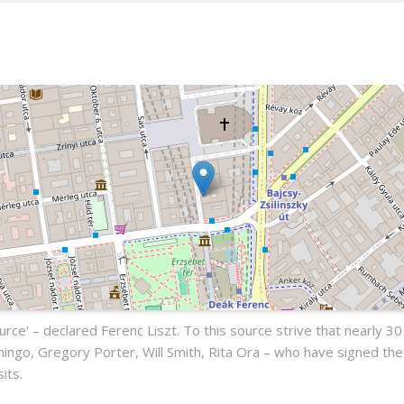
pest
urce' – declared Ferenc Liszt. To this source strive that nearly 30
mingo, Gregory Porter, Will Smith, Rita Ora – who have signed th
sits.