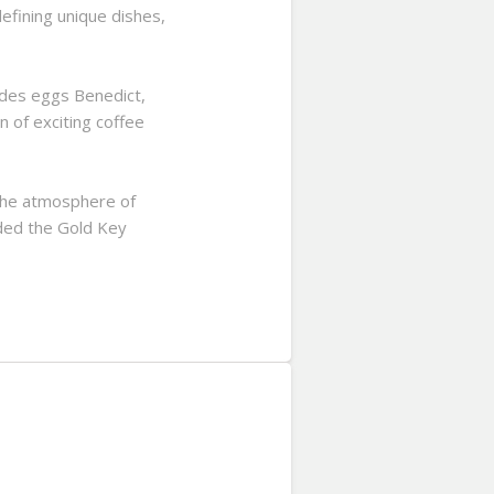
efining unique dishes,
ludes eggs Benedict,
 of exciting coffee
 the atmosphere of
rded the Gold Key