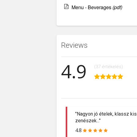
Menu - Beverages
(pdf)
Reviews
4.9
(37 értékelés)
"Nagyon jó ételek, klassz ki
zenészek..."
4.8