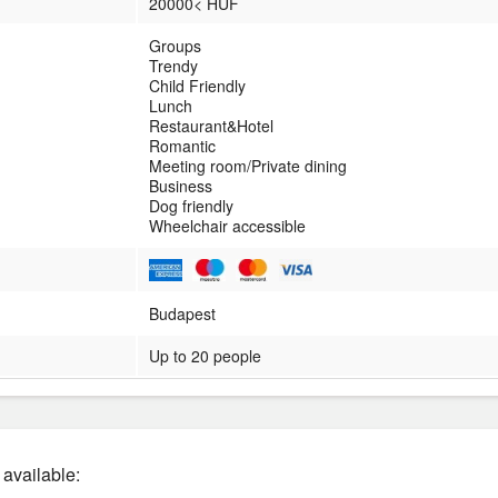
20000< HUF
Groups
Trendy
Child Friendly
Lunch
Restaurant&Hotel
Romantic
Meeting room/Private dining
Business
Dog friendly
Wheelchair accessible
Budapest
Up to 20 people
 available: