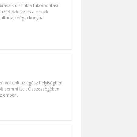
írásaik díszítik a tükörborítású
 az ételek íze és a remek
pulthoz, még a konyhai
ten voltunk az egész helyiségben
volt semmi íze . Összességében
z ember .