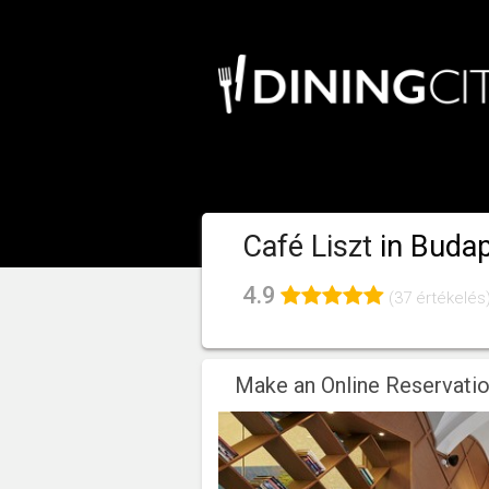
Café Liszt
in Buda
4.9
(37 értékelés
Make an Online Reservati