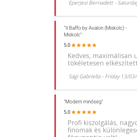
Eperjesi Bernadett
-
Saturda
"Il Baffo by Avalon (Miskolc) -
Miskolc"
5.0
Kedves, maximálisan ud
tökéletesen elkészített
Sági Gabriella
-
Friday 13/03
"Modern minőség"
5.0
Profi kiszolgálás, nagy
finomak ès különlegese