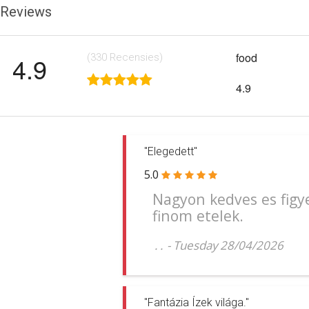
Reviews
food
4.9
(330
Recensies
)
4.9
"Elegedett"
5.0
Nagyon kedves es figy
finom etelek.
. .
-
Tuesday 28/04/2026
"Fantázia Ízek világa."