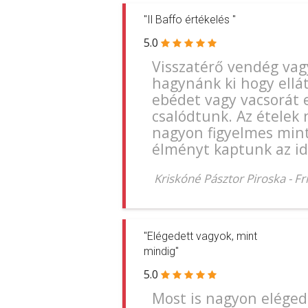
"Il Baffo értékelés "
5.0
Visszatérő vendég va
hagynánk ki hogy ellá
ebédet vagy vacsorát 
csalódtunk. Az ételek 
nagyon figyelmes mint
élményt kaptunk az id
Kriskóné Pásztor Piroska
-
Fr
"Elégedett vagyok, mint
mindig"
5.0
Most is nagyon eléged