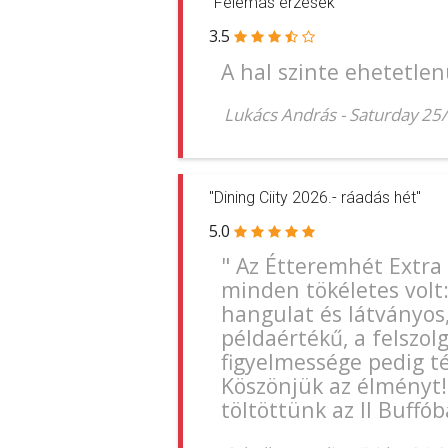
"Felemás érzések "
3.5
A hal szinte ehetetlenü
Lukács András
-
Saturday 25
"Dining Ciity 2026.- ráadás hét"
5.0
" Az Étteremhét Extra 
minden tökéletes volt
hangulat és látványos, 
példaértékű, a felszol
figyelmessége pedig té
Köszönjük az élményt! 
töltöttünk az Il Buffób