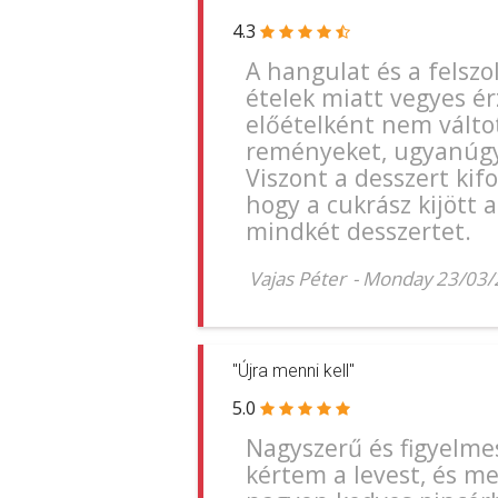
4.3
A hangulat és a felszol
ételek miatt vegyes ér
előételként nem válto
reményeket, ugyanúgy 
Viszont a desszert kifo
hogy a cukrász kijött 
mindkét desszertet.
Vajas Péter
-
Monday 23/03/
"Újra menni kell"
5.0
Nagyszerű és figyelmes
kértem a levest, és m