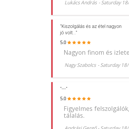
Lukács András
-
Saturday 18
"Kiszolgálás és az étel nagyon
jó volt..."
5.0
Nagyon finom és izletes
Nagy Szabolcs
-
Saturday 18
"---"
5.0
Figyelmes felszolgálók,
tálalás.
Andrási Gergő
-
Saturday 18