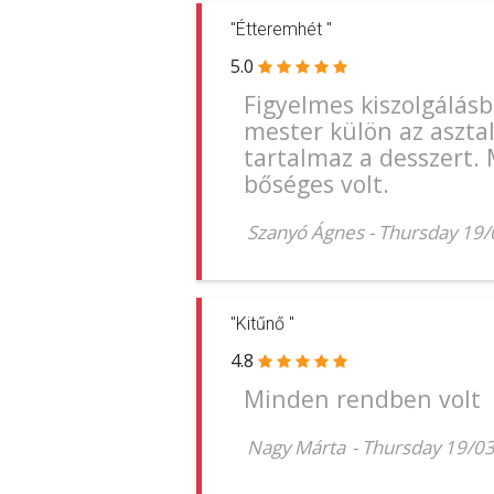
"Étteremhét "
5.0
Figyelmes kiszolgálásb
mester külön az aszta
tartalmaz a desszert.
bőséges volt.
Szanyó Ágnes
-
Thursday 19
"Kitűnő "
4.8
Minden rendben volt
Nagy Márta
-
Thursday 19/0