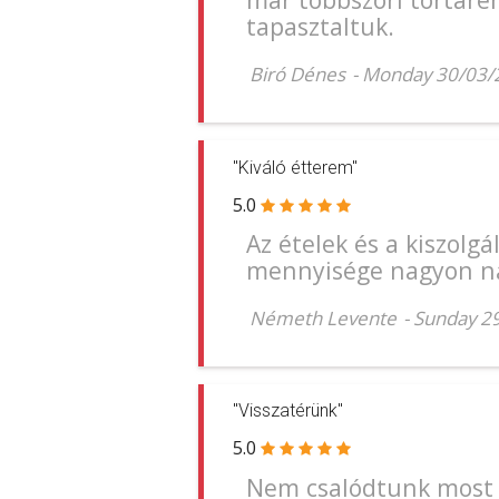
tapasztaltuk.
Biró Dénes
-
Monday 30/03/
"Kiváló étterem"
5.0
Az ételek és a kiszolgá
mennyisége nagyon n
Németh Levente
-
Sunday 2
"Visszatérünk"
5.0
Nem csalódtunk most s