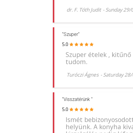
dr. F. Tóth Judit
-
Sunday 29/
"Szuper"
5.0
Szuper ételek , kitűnő 
tudom.
Turóczi Ágnes
-
Saturday 28
"Visszatérünk "
5.0
Ismét bebizonyosodott
helyünk. A konyha kivá