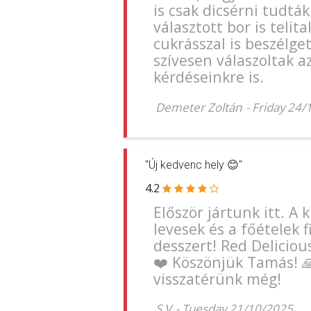
is csak dicsérni tudták
választott bor is telital
cukrásszal is beszélge
szívesen válaszoltak a
kérdéseinkre is.
Demeter Zoltán
-
Friday 24/
"Új kedvenc hely 😊"
4.2
Először jártunk itt. A 
levesek és a főételek 
desszert! Red Delicious
❤️ Köszönjük Tamás! 
visszatérünk még!
S V
-
Tuesday 21/10/2025