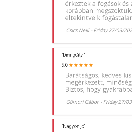
érkeztek a fogások és 
korábban megszoktuk. A
eltekintve kifogástala
Csics Nelli
-
Friday 27/03/20
"DiningCity "
5.0
Barátságos, kedves kis
megérkezett, minősége
Biztos, hogy gyakrabba
Gömöri Gábor
-
Friday 27/0
"Nagyon jó"