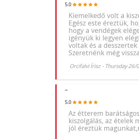
5.0
Kiemelkedő volt a kisz
Egész este éreztük, h
hogy a vendégek elég
igényük ki legyen elég
voltak és a desszerte
Szeretnénk még viss
Orcifalvi Írisz
-
Thursday 26/
""
5.0
Az étterem barátságos
kiszolgálás, az ételek
jól éreztük magunkat,