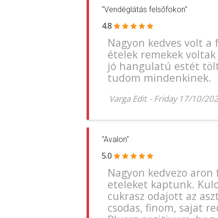
"Vendéglátás felsőfokon"
4.8
Nagyon kedves volt a f
ételek remekek voltak 
jó hangulatú estét töl
tudom mindenkinek.
Varga Edit
-
Friday 17/10/20
"Avalon"
5.0
Nagyon kedvezo aron f
eteleket kaptunk. Kulo
cukrasz odajott az as
csodas, finom, sajat re