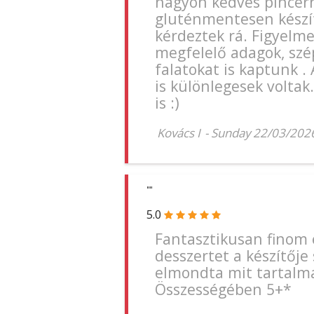
nagyon kedves pincérh
gluténmentesen készí
kérdeztek rá. Figyelme
megfelelő adagok, szép
falatokat is kaptunk . 
is különlegesek voltak
is :)
Kovács I
-
Sunday 22/03/202
""
5.0
Fantasztikusan finom ét
desszertet a készítője
elmondta mit tartalmaz
Összességében 5+*