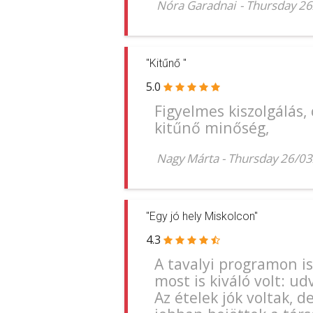
Nóra Garadnai
-
Thursday 2
"Kitűnő "
5.0
Figyelmes kiszolgálás, 
kitűnő minőség,
Nagy Márta
-
Thursday 26/0
"Egy jó hely Miskolcon"
4.3
A tavalyi programon is
most is kiváló volt: u
Az ételek jók voltak, d