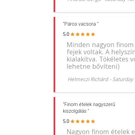
"Páros vacsora "
5.0
Minden nagyon finom vo
fejek voltak. A helyszí
kialakítva. Tökéletes vo
lehetne bővíteni)
Helmeczi Richárd
-
Saturday
"Finom ételek nagyszerű
kiszolgálás "
5.0
Nagyon finom ételek et