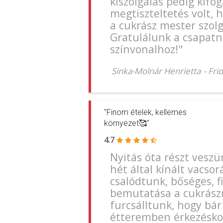
kiszolgálás pedig kifog
megtiszteltetés volt, 
a cukrász mester szolg
Gratulálunk a csapat
színvonalhoz!"
Sinka-Molnár Henrietta
-
Fri
"Finom ételek, kellemes
környezet🥰"
4.7
Nyitás óta részt vesz
hét által kínált vacs
csalódtunk, bőséges, f
bemutatása a cukrászm
furcsálltunk, hogy bár
étteremben érkezésko