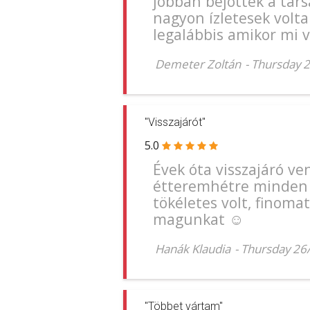
jobban bejöttek a társ
nagyon ízletesek volta
legalábbis amikor mi v
Demeter Zoltán
-
Thursday 
"Visszajárót"
5.0
Évek óta visszajáró v
étteremhétre minden 
tökéletes volt, finomat
magunkat ☺️
Hanák Klaudia
-
Thursday 26
"Többet vártam"