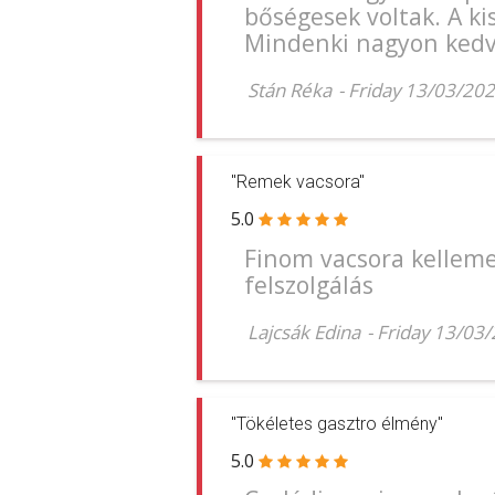
bőségesek voltak. A kis
Mindenki nagyon kedve
Stán Réka
-
Friday 13/03/20
"Remek vacsora"
5.0
Finom vacsora kelleme
felszolgálás
Lajcsák Edina
-
Friday 13/03
"Tökéletes gasztro élmény"
5.0