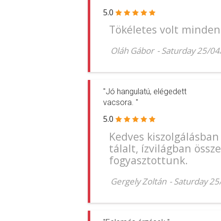
5.0
Tökéletes volt minden
Oláh Gábor
-
Saturday 25/0
"Jó hangulatú, elégedett
vacsora. "
5.0
Kedves kiszolgálásban
tálalt, ízvilágban össz
fogyasztottunk.
Gergely Zoltán
-
Saturday 25