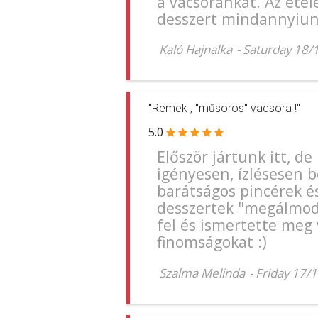
a vacsoránkat. Az étel
desszert mindannyiunk
Kaló Hajnalka
-
Saturday 18/
"Remek , "műsoros" vacsora !"
5.0
Először jártunk itt, d
igényesen, ízlésesen 
barátságos pincérek é
desszertek "megálmodó
fel és ismertette meg 
finomságokat :)
Szalma Melinda
-
Friday 17/