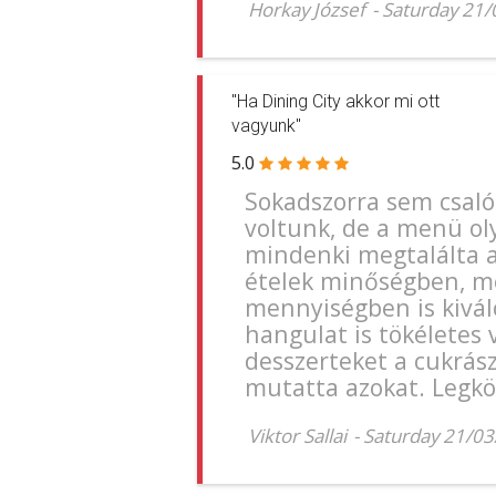
Horkay József
-
Saturday 21
"Ha Dining City akkor mi ott
vagyunk"
5.0
Sokadszorra sem csal
voltunk, de a menü ol
mindenki megtalálta a
ételek minőségben, me
mennyiségben is kiváló
hangulat is tökéletes v
desszerteket a cukrász
mutatta azokat. Legkö
Viktor Sallai
-
Saturday 21/0