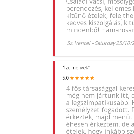
Családi vacsi, mosolyg
berendezés, kellemes 
kítűnő ételek, felejth
kedves kiszolgálás, kit
mindenbő! Hamarosan 
Sz. Vencel
-
Saturday 25/10/
"Ízélmények"
5.0
4 fős társasággal kere
még nem jártunk itt, d
a legszimpatikusabb. 
személyzet fogadott. P
érkeztek, majd menüt é
éhesen érkeztem, de a
ételek, hogy inkább sz