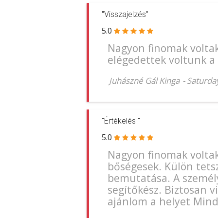
"Visszajelzés"
5.0
Nagyon finomak voltak
elégedettek voltunk a 
Juhászné Gál Kinga
-
Saturda
"Értékelés "
5.0
Nagyon finomak voltak 
bőségesek. Külön tetsz
bemutatása. A személy
segítőkész. Biztosan 
ajánlom a helyet Min