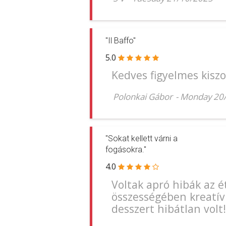
"Il Baffo"
5.0
Kedves figyelmes kisz
Polonkai Gábor
-
Monday 20
"Sokat kellett várni a
fogásokra."
4.0
Voltak apró hibák az 
összességében kreatív 
desszert hibátlan volt! 