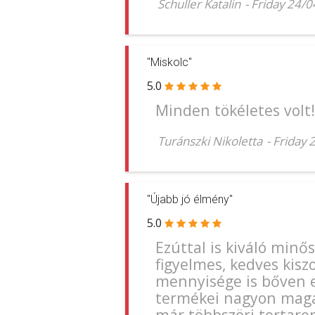
Schuller Katalin
-
Friday 24/
"Miskolc"
5.0
Minden tökéletes volt!
Turánszki Nikoletta
-
Friday 
"Újabb jó élmény"
5.0
Ezúttal is kiváló minő
figyelmes, kedves kisz
mennyisége is bőven e
termékei nagyon magas
már többszöri tortaren