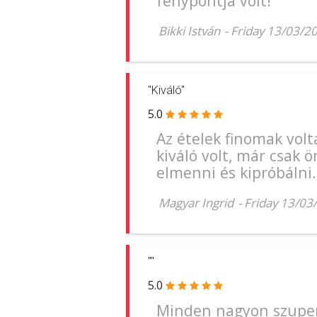
fènypontja volt!
Bikki István
-
Friday 13/03/2
"Kiváló"
5.0
Az ételek finomak vol
kiváló volt, már csak
elmenni és kipróbálni.
Magyar Ingrid
-
Friday 13/03
""
5.0
Minden nagyon szuper 