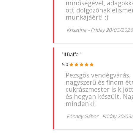
minőségével, adagokkal
ott dolgozónak elism
munkájáért! :)
Krisztina
-
Friday 20/03/202
"Il Baffo "
5.0
Pezsgős vendégváràs,
nagyszerű és finom éte
cukrászmester is kijöt
és hogyan készült. Na
mindenki!
Fónagy Gábor
-
Friday 20/03