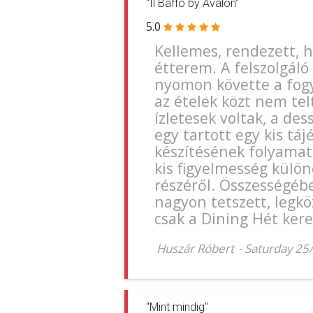
"Il Baffo by Avalon"
5.0
Kellemes, rendezett, h
étterem. A felszolgáló
nyomon követte a fogya
az ételek közt nem tel
ízletesek voltak, a dess
egy tartott egy kis táj
készítésének folyamatá
kis figyelmesség külö
részéről. Összességébe
nagyon tetszett, legkö
csak a Dining Hét ker
Huszár Róbert
-
Saturday 25
"Mint mindig"