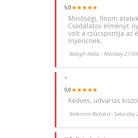
5.0
Minőségi, finom ételek
Csodálatos élményt nyú
volt a csúcspontja az
ínyencnek.
Balogh Attila
-
Monday 27/04
""
5.0
Kedves, udvarias kiszo
Kelemen Richárd
-
Saturday 